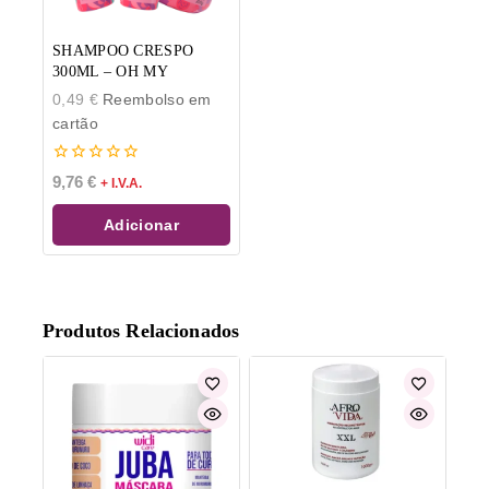
SHAMPOO CRESPO
300ML – OH MY
0,49
€
Reembolso em
cartão
0
9,76
€
+ I.V.A.
de
5
Adicionar
Produtos Relacionados