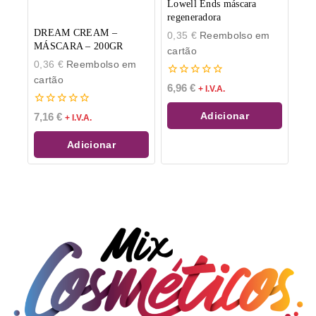
Lowell Ends máscara
regeneradora
DREAM CREAM –
0,35
€
Reembolso em
MÁSCARA – 200GR
cartão
0,36
€
Reembolso em
cartão
0
6,96
€
+ I.V.A.
de
5
0
Adicionar
7,16
€
+ I.V.A.
de
5
Adicionar