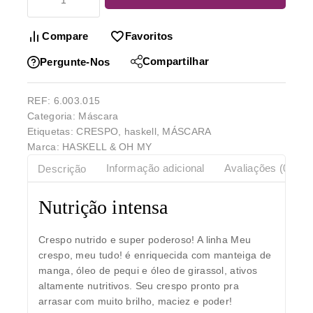
Compare
Favoritos
Compartilhar
Pergunte-Nos
REF:
6.003.015
Categoria:
Máscara
Etiquetas:
CRESPO
,
haskell
,
MÁSCARA
Marca:
HASKELL & OH MY
Descrição
Informação adicional
Avaliações (0)
Nutrição intensa
Crespo nutrido e super poderoso! A linha
Meu
crespo, meu tudo!
é enriquecida com
manteiga de
manga, óleo de pequi e óleo de girassol
, ativos
altamente nutritivos. Seu crespo pronto pra
arrasar com muito brilho, maciez e poder!