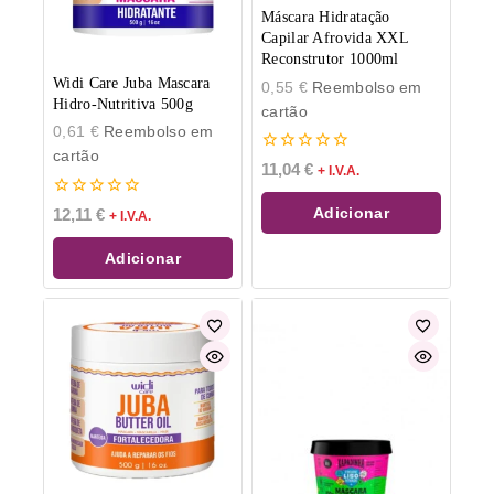
Máscara Hidratação
Capilar Afrovida XXL
Reconstrutor 1000ml
Widi Care Juba Mascara
0,55
€
Reembolso em
Hidro-Nutritiva 500g
cartão
0,61
€
Reembolso em
cartão
0
11,04
€
+ I.V.A.
de
5
0
Adicionar
12,11
€
+ I.V.A.
de
5
Adicionar