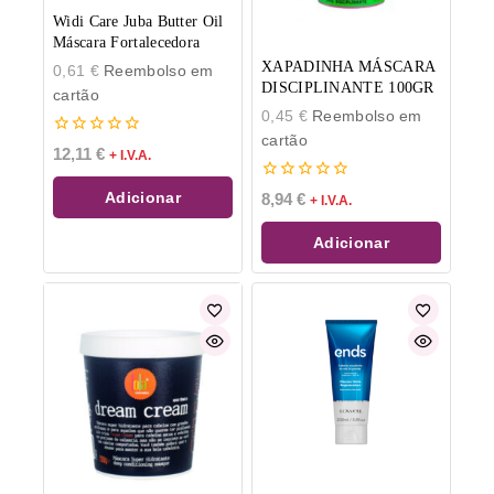
Widi Care Juba Butter Oil
Máscara Fortalecedora
XAPADINHA MÁSCARA
0,61
€
Reembolso em
DISCIPLINANTE 100GR
cartão
0,45
€
Reembolso em
cartão
0
12,11
€
+ I.V.A.
de
5
0
Adicionar
8,94
€
+ I.V.A.
de
5
Adicionar