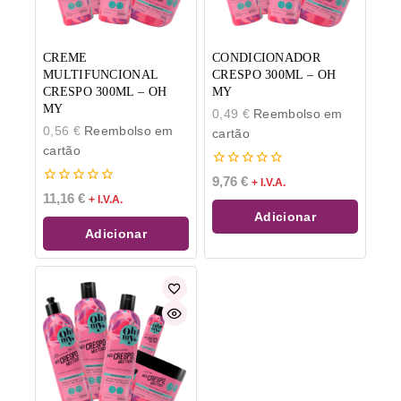
CREME
CONDICIONADOR
MULTIFUNCIONAL
CRESPO 300ML – OH
CRESPO 300ML – OH
MY
MY
0,49
€
Reembolso em
0,56
€
Reembolso em
cartão
cartão
0
9,76
€
+ I.V.A.
de
0
11,16
€
+ I.V.A.
5
de
Adicionar
5
Adicionar