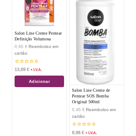
Salon Line Creme Pentear
Definição Volumosa
0,65
€
Reembolso em
cartão
0
13,09
€
+ I.V.A.
de
5
Adicionar
Salon Line Creme de
Pentear SOS Bomba
Original 500ml
0,45
€
Reembolso em
cartão
0
8,98
€
+ I.V.A.
de