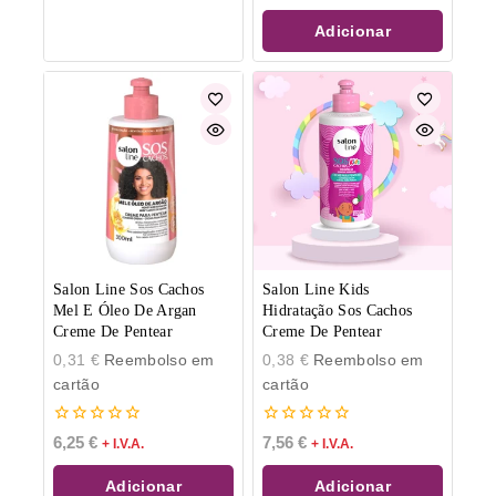
5
Adicionar
Salon Line Sos Cachos
Salon Line Kids
Mel E Óleo De Argan
Hidratação Sos Cachos
Creme De Pentear
Creme De Pentear
0,31
€
Reembolso em
0,38
€
Reembolso em
cartão
cartão
0
0
6,25
€
7,56
€
+ I.V.A.
+ I.V.A.
de
de
5
5
Adicionar
Adicionar