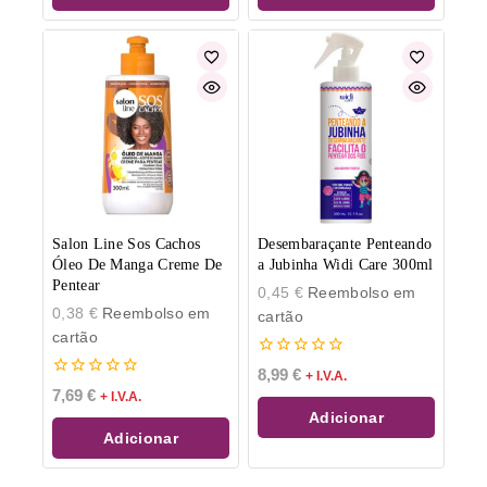
Salon Line Sos Cachos
Desembaraçante Penteando
Óleo De Manga Creme De
a Jubinha Widi Care 300ml
Pentear
0,45
€
Reembolso em
0,38
€
Reembolso em
cartão
cartão
0
8,99
€
+ I.V.A.
de
0
7,69
€
+ I.V.A.
5
de
Adicionar
5
Adicionar