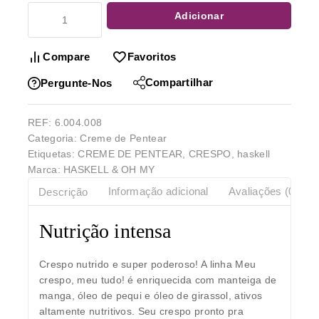
Adicionar
Compare
Favoritos
Compartilhar
Pergunte-Nos
REF:
6.004.008
Categoria:
Creme de Pentear
Etiquetas:
CREME DE PENTEAR
,
CRESPO
,
haskell
Marca:
HASKELL & OH MY
Descrição
Informação adicional
Avaliações (0)
Nutrição intensa
Crespo nutrido e super poderoso! A linha
Meu
crespo, meu tudo!
é enriquecida com
manteiga de
manga, óleo de pequi e óleo de girassol
, ativos
altamente nutritivos. Seu crespo pronto pra