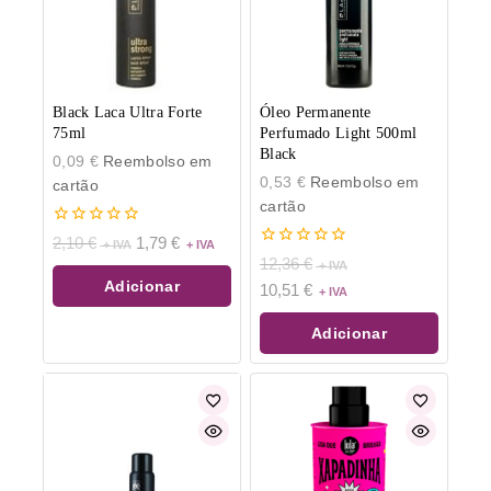
Black Laca Ultra Forte
Óleo Permanente
75ml
Perfumado Light 500ml
Black
0,09
€
Reembolso em
0,53
€
Reembolso em
cartão
cartão
0
2,10
€
1,79
€
de
0
12,36
€
5
de
Adicionar
10,51
€
5
Adicionar