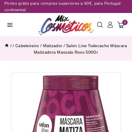
Portes grátis para compras superiores a 60€, para Portugal
continental
0
/
/
Cabeleireiro
/
Matizador
/
Salon Line Todecacho Máscara
Matizadora Massala Roxo 500Gr