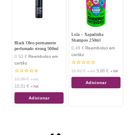
Lola – Xapadinha
Shampoo 250ml
Black Oleo permanente
0,49
€
Reembolso em
perfumado strong 500ml
cartão
0,53
€
Reembolso em
cartão
0
11,62
€
9,88
€
de
0
5
12,36
€
de
Adicionar
10,51
€
5
Adicionar