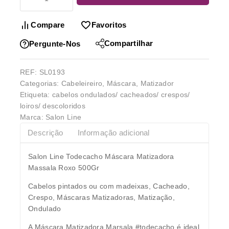
Compare
Favoritos
Compartilhar
Pergunte-Nos
REF:
SL0193
Categorias:
Cabeleireiro
,
Máscara
,
Matizador
Etiqueta:
cabelos ondulados/ cacheados/ crespos/
loiros/ descoloridos
Marca:
Salon Line
Descrição
Informação adicional
Salon Line Todecacho Máscara Matizadora
Massala Roxo 500Gr
Cabelos pintados ou com madeixas, Cacheado,
Crespo, Máscaras Matizadoras, Matização,
Ondulado
A Máscara Matizadora Marsala #todecacho é ideal