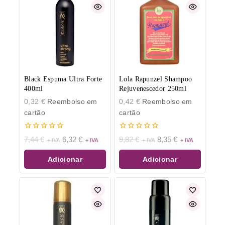
Black Espuma Ultra Forte
Lola Rapunzel Shampoo
400ml
Rejuvenescedor 250ml
0,32
€
Reembolso em
0,42
€
Reembolso em
cartão
cartão
0
0
7,44
€
6,32
€
9,82
€
8,35
€
de
de
5
5
Adicionar
Adicionar