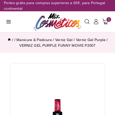
Portes grátis para compras superiores a 60€, para Portugal
continental
0
/
/
Manicure & Pedicure
/
Verniz Gel
/
Verniz Gel Purple
/
VERNIZ GEL PURPLE FUNNY MOVIE P2007