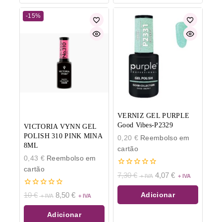
-15%
VERNIZ GEL PURPLE
Good Vibes-P2329
VICTORIA VYNN GEL
POLISH 310 PINK MINA
0,20
€
Reembolso em
8ML
cartão
0,43
€
Reembolso em
cartão
0
7,30
€
4,07
€
de
5
0
Adicionar
10
€
8,50
€
de
5
Adicionar