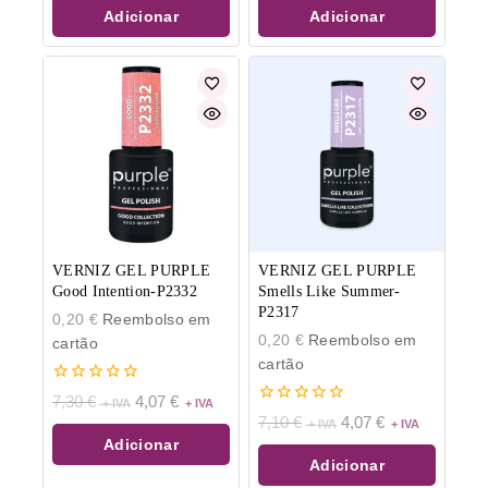
5
5
Adicionar
Adicionar
VERNIZ GEL PURPLE
VERNIZ GEL PURPLE
Good Intention-P2332
Smells Like Summer-
P2317
0,20
€
Reembolso em
0,20
€
Reembolso em
cartão
cartão
0
7,30
€
4,07
€
de
0
7,10
€
4,07
€
5
de
Adicionar
5
Adicionar