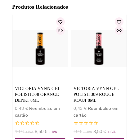
Produtos Relacionados
VICTORIA VYNN GEL
VICTORIA VYNN GEL
POLISH 308 ORANGE
POLISH 309 ROUGE
DENKI 8ML
KOUJI 8ML
0,43
€
Reembolso em
0,43
€
Reembolso em
cartão
cartão
0
0
10
€
8,50
€
10
€
8,50
€
de
de