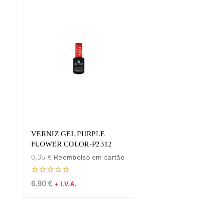
VERNIZ GEL PURPLE
FLOWER COLOR-P2312
0,35
€
Reembolso em cartão
0
6,90
€
+ I.V.A.
de
5