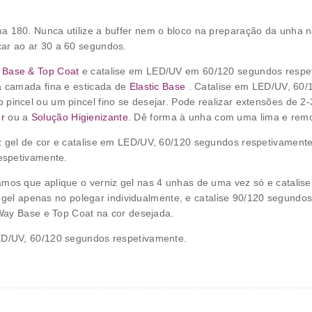
 180. Nunca utilize a buffer nem o bloco na preparação da unha na
ar ao ar 30 a 60 segundos.
 Base & Top Coat
e catalise em LED/UV em 60/120 segundos respet
a camada fina e esticada de
Elastic Base
. Catalise em LED/UV, 60
 pincel ou um pincel fino se desejar. Pode realizar extensões de
r
ou a
Solução Higienizante
. Dê forma à unha com uma lima e remo
z gel de cor e catalise em LED/UV, 60/120 segundos respetivament
espetivamente.
os que aplique o verniz gel nas 4 unhas de uma vez só e catalis
z gel apenas no polegar individualmente, e catalise 90/120 segund
Way Base e Top Coat na cor desejada.
ED/UV, 60/120 segundos respetivamente.