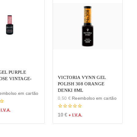
GEL PURPLE
VICTORIA VYNN GEL
OSE VINTAGE-
POLISH 308 ORANGE
DENKI 8ML
mbolso em cartão
0,50
€
Reembolso em cartão
 I.V.A.
0
10
€
+ I.V.A.
de
5