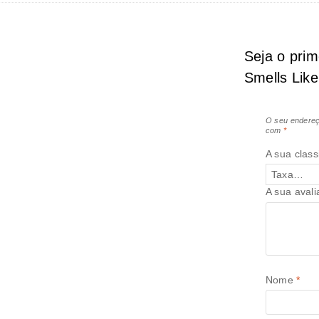
Seja o pri
Smells Lik
O seu endereç
com
*
A sua class
A sua aval
Nome
*