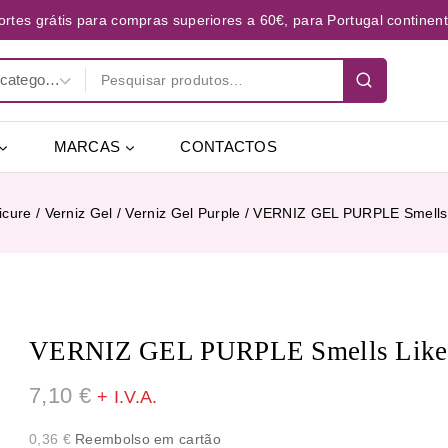
ortes grátis para compras superiores a 60€, para Portugal continent
MARCAS
CONTACTOS
icure
/
Verniz Gel
/
Verniz Gel Purple
/
VERNIZ GEL PURPLE Smells 
VERNIZ GEL PURPLE Smells Like 
7,10
€
+ I.V.A.
0,36
€
Reembolso em cartão