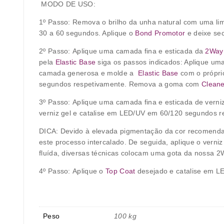
MODO DE USO:
1º Passo:
Remova o brilho da unha natural com uma lima
30 a 60 segundos. Aplique o
Bond Promotor
e deixe sec
2º Passo:
Aplique uma camada fina e esticada da
2Way
pela
Elastic Base
siga os passos indicados: Aplique um
camada generosa e molde a
Elastic Base
com o próprio
segundos respetivamente. Remova a goma com
Cleane
3º Passo:
Aplique uma camada fina e esticada de verni
verniz gel e catalise em LED/UV em 60/120 segundos r
DICA: Devido à elevada pigmentação da cor recomendam
este processo intercalado. De seguida, aplique o verni
fluída, diversas técnicas colocam uma gota da nossa 2
4º Passo:
Aplique o
Top Coat
desejado e catalise em L
Peso
100 kg