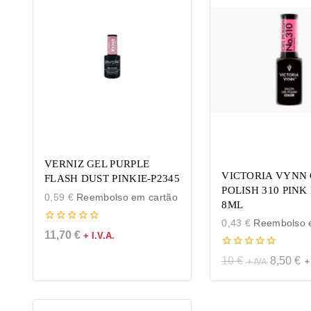
VERNIZ GEL PURPLE
VICTORIA VYNN 
FLASH DUST PINKIE-P2345
POLISH 310 PINK
0,59
€
Reembolso em cartão
8ML
0,43
€
Reembolso e
0
11,70
€
+ I.V.A.
de
5
0
10
€
8,50
€
de
5