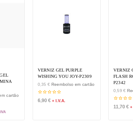
VERNIZ GEL PURPLE
VERNIZ 
GEL
WISHING YOU JOY-P2309
FLASH R
 MINA
P2342
0,35
€
Reembolso em cartão
0,59
€
Ree
m cartão
0
6,90
€
+ I.V.A.
de
0
11,70
€
+
5
de
5