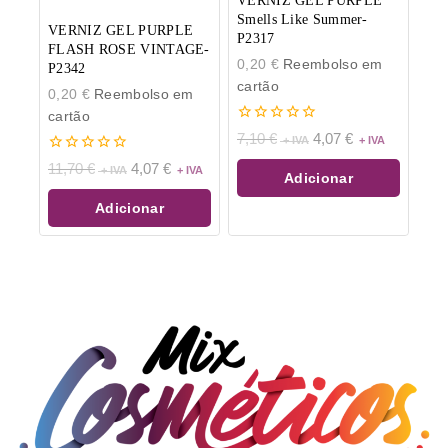
VERNIZ GEL PURPLE
Smells Like Summer-
VERNIZ GEL PURPLE
P2317
FLASH ROSE VINTAGE-
0,20
€
Reembolso em
P2342
cartão
0,20
€
Reembolso em
cartão
0
7,10
€
4,07
€
de
0
5
11,70
€
4,07
€
Adicionar
de
5
Adicionar