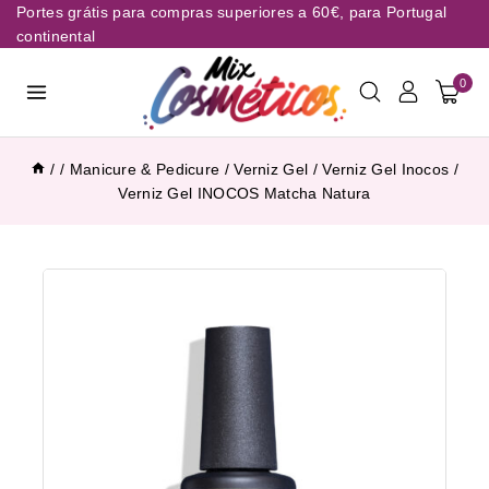
Portes grátis para compras superiores a 60€, para Portugal
continental
0
/
/
Manicure & Pedicure
/
Verniz Gel
/
Verniz Gel Inocos
/
Verniz Gel INOCOS Matcha Natura