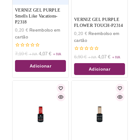
VERNIZ GEL PURPLE
Smells Like Vacations-
VERNIZ GEL PURPLE
P2318
FLOWER TOUCH-P2314
0,20
€
Reembolso em
0,20
€
Reembolso em
cartão
cartão
0
7,10
€
4,07
€
0
6,90
€
4,07
€
de
de
5
5
Adicionar
Adicionar