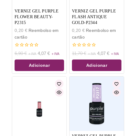
VERNIZ GEL PURPLE
VERNIZ GEL PURPLE
FLOWER BEAUTY-
FLASH ANTIQUE
P2315
GOLD-P2344
0,20
€
Reembolso em
0,20
€
Reembolso em
cartão
cartão
0
0
6,90
€
4,07
€
11,70
€
4,07
€
de
de
5
5
Adicionar
Adicionar