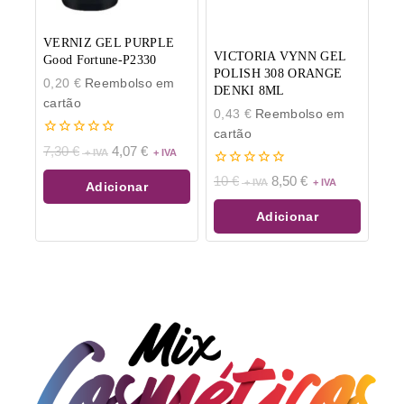
VERNIZ GEL PURPLE
VICTORIA VYNN GEL
Good Fortune-P2330
POLISH 308 ORANGE
0,20
€
Reembolso em
DENKI 8ML
cartão
0,43
€
Reembolso em
cartão
0
7,30
€
4,07
€
de
5
0
10
€
8,50
€
Adicionar
de
5
Adicionar