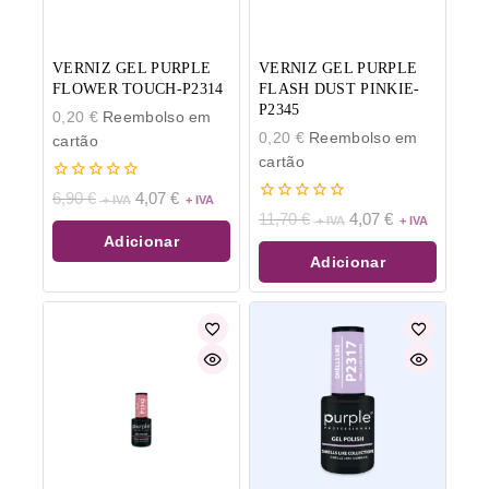
VERNIZ GEL PURPLE
VERNIZ GEL PURPLE
FLOWER TOUCH-P2314
FLASH DUST PINKIE-
P2345
0,20
€
Reembolso em
0,20
€
Reembolso em
cartão
cartão
0
6,90
€
4,07
€
de
0
11,70
€
4,07
€
5
de
Adicionar
5
Adicionar