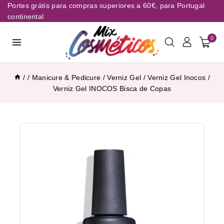
Portes grátis para compras superiores a 60€, para Portugal
continental
0
/
/
Manicure & Pedicure
/
Verniz Gel
/
Verniz Gel Inocos
/
Verniz Gel INOCOS Bisca de Copas