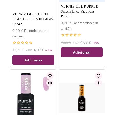
VERNIZ GEL PURPLE
Smells Like Vacations-
VERNIZ GEL PURPLE
P2318
FLASH ROSE VINTAGE-
0,20
€
Reembolso em
P2342
cartão
0,20
€
Reembolso em
cartão
0
7,10
€
4,07
€
de
0
5
11,70
€
4,07
€
Adicionar
de
5
Adicionar