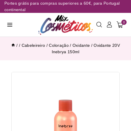
Portes grátis para compras superiores a 60€, para Portugal
continental
0
/
/
Cabeleireiro
/
Coloração
/
Oxidante
/
Oxidante 20V
Inebrya 150ml