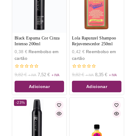
Black Espuma Cor Cinza
Lola Rapunzel Shampoo
Intenso 200ml
Rejuvenescedor 250ml
0,38
€
Reembolso em
0,42
€
Reembolso em
cartão
cartão
0
0
9,82
€
7,52
€
9,82
€
8,35
€
de
de
5
5
Adicionar
Adicionar
-23%