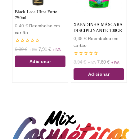
Black Laca Ultra Forte
750ml
XAPADINHA MÁSCARA
0,40
€
Reembolso em
DISCIPLINANTE 100GR
cartão
0,38
€
Reembolso em
cartão
0
9,30
€
7,91
€
de
5
0
Adicionar
8,94
€
7,60
€
de
5
Adicionar