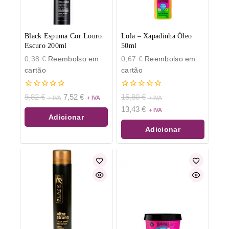
Black Espuma Cor Louro
Lola – Xapadinha Óleo
Escuro 200ml
50ml
0,38
€
Reembolso em
0,67
€
Reembolso em
cartão
cartão
0
0
9,82
€
7,52
€
15,80
€
de
de
13,43
€
5
5
Adicionar
Adicionar