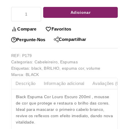
Adicionar
Compare
Favoritos
Compartilhar
Pergunte-Nos
REF:
P179
Categorias:
Cabeleireiro
,
Espumas
Etiquetas:
black
,
BRILHO
,
espuma cor
,
volume
Marca:
BLACK
Descrição
Informação adicional
Avaliações (0)
Black Espuma Cor Louro Escuro 200ml ,
mousse
de cor que protege e restaura o brilho das cores.
Ideal para mascarar o primeiro cabelo branco,
revive os reflexos com efeito imediato, dando nova
vitalidade.