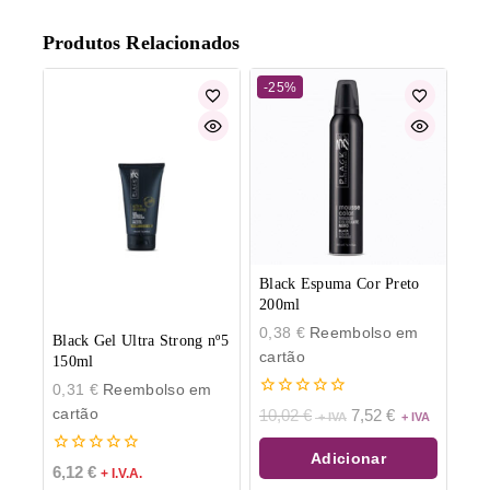
Produtos Relacionados
-25%
Black Espuma Cor Preto
200ml
0,38
€
Reembolso em
Black Gel Ultra Strong nº5
cartão
150ml
0,31
€
Reembolso em
0
cartão
10,02
€
7,52
€
de
5
Adicionar
0
6,12
€
+ I.V.A.
de