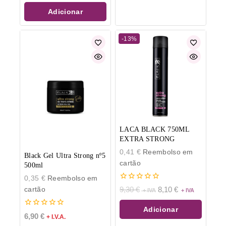
5
Adicionar
-13%
LACA BLACK 750ML
EXTRA STRONG
0,41
€
Reembolso em
Black Gel Ultra Strong nº5
cartão
500ml
0,35
€
Reembolso em
0
cartão
9,30
€
8,10
€
de
5
Adicionar
0
6,90
€
+ I.V.A.
de