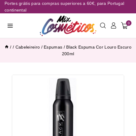
Portes grátis para compras superiores a 60€, para Portugal
continental
0
/
/
Cabeleireiro
/
Espumas
/
Black Espuma Cor Louro Escuro
200ml