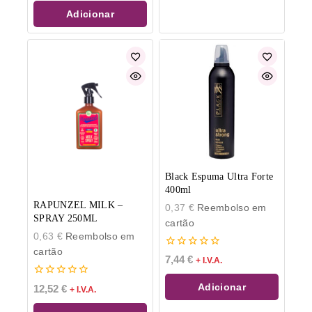
5
Adicionar
Black Espuma Ultra Forte
400ml
RAPUNZEL MILK –
0,37
€
Reembolso em
SPRAY 250ML
cartão
0,63
€
Reembolso em
cartão
0
7,44
€
+ I.V.A.
de
5
0
Adicionar
12,52
€
+ I.V.A.
de
5