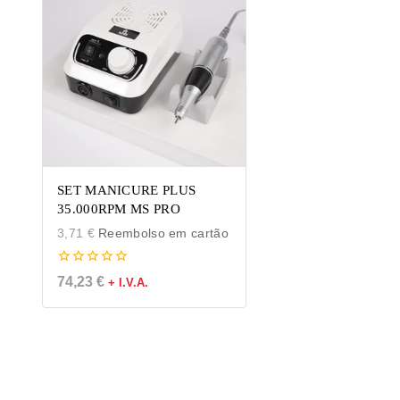
SET MANICURE PLUS
35.000RPM MS PRO
3,71
€
Reembolso em cartão
0
74,23
€
+ I.V.A.
de
5