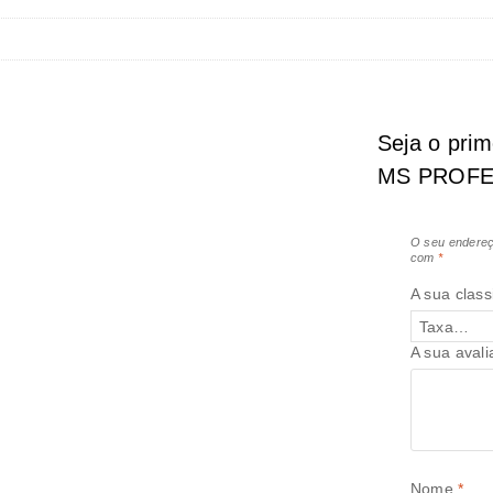
Seja o pri
MS PROFE
O seu endereç
com
*
A sua class
A sua aval
Nome
*