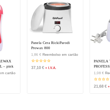
Panela Cera RickiParodi
Prowax 800
1,86
€
Reembolso em cartão
LEWAX
PANELA
0
 – pink
PROFESS
37,10
€
+ I.V.A.
de
m cartão
1,08
€
Ree
5
0
21,68
€
+
de
5