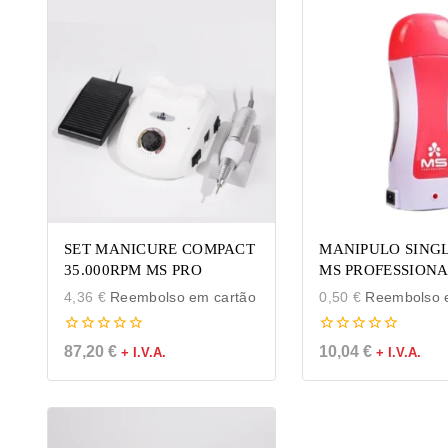
SET MANICURE COMPACT
MANIPULO SING
35.000RPM MS PRO
MS PROFESSIONAL
4,36
€
Reembolso em cartão
0,50
€
Reembolso e
0
0
87,20
€
10,04
€
+ I.V.A.
+ I.V.A.
de
de
5
5