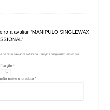
meiro a avaliar “MANIPULO SINGLEWAX
SSIONAL”
o de email não será publicado.
Campos obrigatórios marcados
ificação
*
iação sobre o produto
*