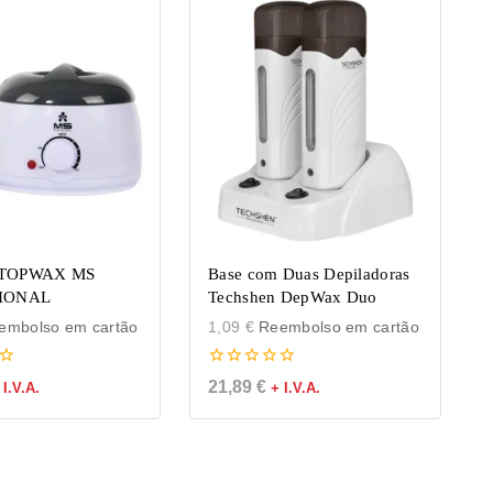
 TOPWAX MS
Base com Duas Depiladoras
IONAL
Techshen DepWax Duo
mbolso em cartão
1,09
€
Reembolso em cartão
0
21,89
€
 I.V.A.
+ I.V.A.
de
5