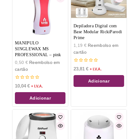
Depiladora Digital com
Base Modular RickiParodi
Prime
MANIPULO
1,19
€
Reembolso em
SINGLEWAX MS
cartão
PROFESSIONAL – pink
0,50
€
Reembolso em
0
23,81
€
cartão
+ I.V.A.
de
5
Adicionar
0
10,04
€
+ I.V.A.
de
5
Adicionar