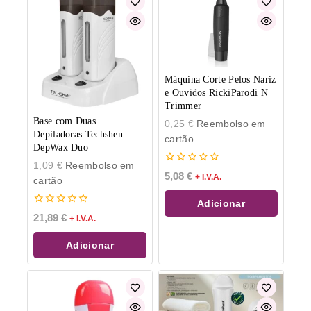
Máquina Corte Pelos Nariz
e Ouvidos RickiParodi N
Trimmer
Base com Duas
0,25
€
Reembolso em
Depiladoras Techshen
cartão
DepWax Duo
1,09
€
Reembolso em
0
5,08
€
+ I.V.A.
cartão
de
5
Adicionar
0
21,89
€
+ I.V.A.
de
5
Adicionar