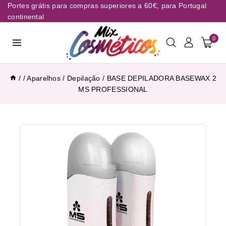
Portes grátis para compras superiores a 60€, para Portugal
continental
0
/
/
Aparelhos
/
Depilação
/
BASE DEPILADORA BASEWAX 2
MS PROFESSIONAL