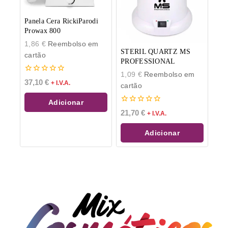
Panela Cera RickiParodi
Prowax 800
1,86
€
Reembolso em
STERIL QUARTZ MS
cartão
PROFESSIONAL
1,09
€
Reembolso em
0
37,10
€
+ I.V.A.
cartão
de
5
Adicionar
0
21,70
€
+ I.V.A.
de
5
Adicionar