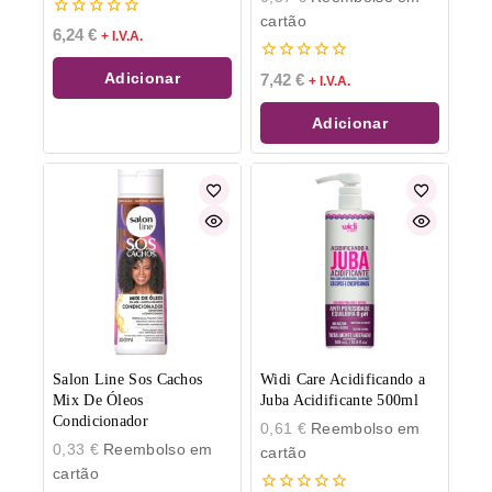
cartão
0
6,24
€
+ I.V.A.
de
5
0
Adicionar
7,42
€
+ I.V.A.
de
5
Adicionar
Salon Line Sos Cachos
Widi Care Acidificando a
Mix De Óleos
Juba Acidificante 500ml
Condicionador
0,61
€
Reembolso em
0,33
€
Reembolso em
cartão
cartão