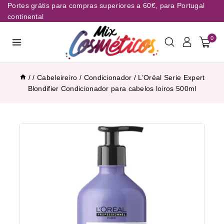
Portes grátis para compras superiores a 60€, para Portugal
continental
0
/
/
Cabeleireiro
/
Condicionador
/
L’Oréal Serie Expert
Blondifier Condicionador para cabelos loiros 500ml