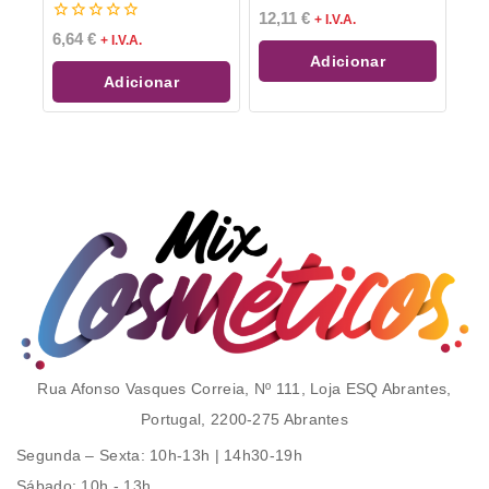
0
12,11
€
+ I.V.A.
de
0
6,64
€
+ I.V.A.
5
de
Adicionar
5
Adicionar
Rua Afonso Vasques Correia, Nº 111, Loja ESQ Abrantes,
Portugal, 2200-275 Abrantes
Segunda – Sexta
: 10h-13h | 14h30-19h
Sábado
: 10h - 13h