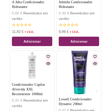
A Juba Condicionador
Jubinha Condicionador
Hidratante
Hidratante
0,60
€
Reembolso em
0,45
€
Reembolso em
cartão
cartão
0
0
11,92
€
8,99
€
+ I.V.A.
+ I.V.A.
de
de
5
5
Adicionar
Adicionar
Condicionador Capilar
Afrovida XXL
Reconstrutor 1000ml
Lowell Condicionador
0,31
€
Reembolso em
Dynamic 200ml
cartão
0,37
€
Reembolso em