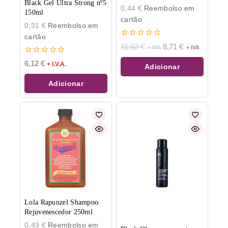
Black Gel Ultra Strong nº5
0,44
€
Reembolso em
150ml
cartão
0,31
€
Reembolso em
cartão
0
11,62
€
8,71
€
de
5
0
6,12
€
+ I.V.A.
Adicionar
de
5
Adicionar
Lola Rapunzel Shampoo
Rejuvenescedor 250ml
0,49
€
Reembolso em