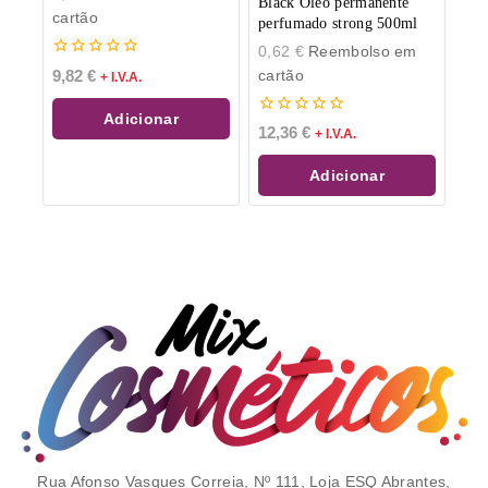
Black Oleo permanente
cartão
perfumado strong 500ml
0,62
€
Reembolso em
0
cartão
9,82
€
+ I.V.A.
de
5
Adicionar
0
12,36
€
+ I.V.A.
de
5
Adicionar
Rua Afonso Vasques Correia, Nº 111, Loja ESQ Abrantes,