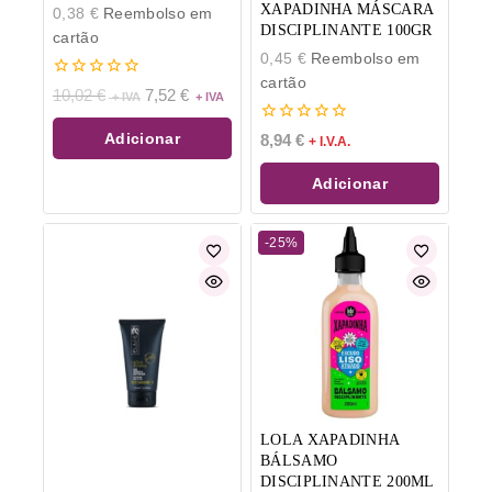
XAPADINHA MÁSCARA
0,38
€
Reembolso em
DISCIPLINANTE 100GR
cartão
0,45
€
Reembolso em
cartão
0
10,02
€
7,52
€
de
5
0
Adicionar
8,94
€
+ I.V.A.
de
5
Adicionar
-25%
LOLA XAPADINHA
BÁLSAMO
DISCIPLINANTE 200ML