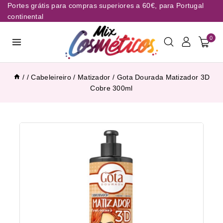
Portes grátis para compras superiores a 60€, para Portugal
continental
0
/
/
Cabeleireiro
/
Matizador
/
Gota Dourada Matizador 3D
Cobre 300ml