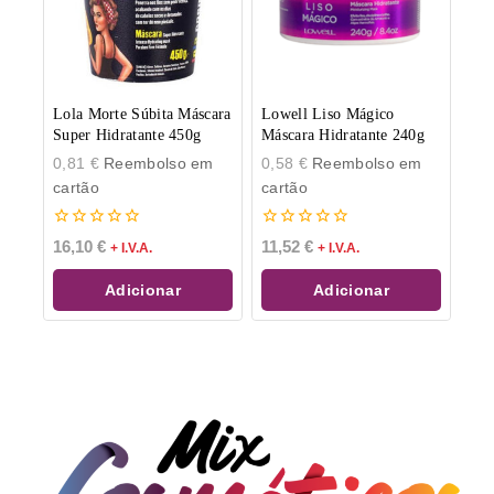
Lola Morte Súbita Máscara
Lowell Liso Mágico
Super Hidratante 450g
Máscara Hidratante 240g
0,81
€
Reembolso em
0,58
€
Reembolso em
cartão
cartão
0
0
16,10
€
11,52
€
+ I.V.A.
+ I.V.A.
de
de
5
5
Adicionar
Adicionar