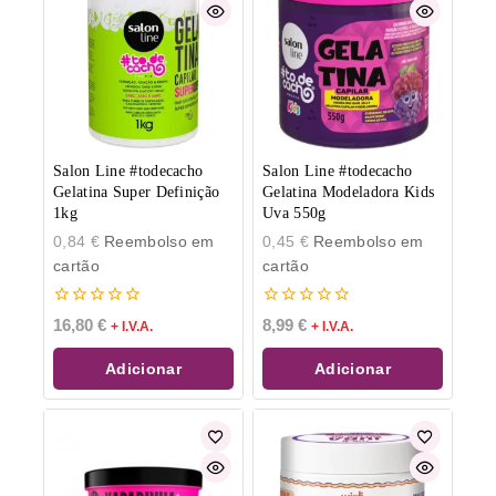
Salon Line #todecacho
Salon Line #todecacho
Gelatina Super Definição
Gelatina Modeladora Kids
1kg
Uva 550g
0,84
€
Reembolso em
0,45
€
Reembolso em
cartão
cartão
0
0
16,80
€
8,99
€
+ I.V.A.
+ I.V.A.
de
de
5
5
Adicionar
Adicionar