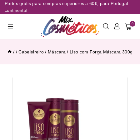
Portes grátis para compras superiores a 60€, para Portugal
continental
0
/
/
Cabeleireiro
/
Máscara
/
Liso com Força Máscara 300g