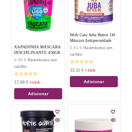
Widi Care Juba Butter Oil
Máscara Antiporosidade
XAPADINHA MÁSCARA
0,61
€
Reembolso em
DISCIPLINANTE 450GR
cartão
0,89
€
Reembolso em
cartão
0
12,11
€
+ I.V.A.
de
5
0
Adicionar
17,88
€
+ I.V.A.
de
5
Adicionar