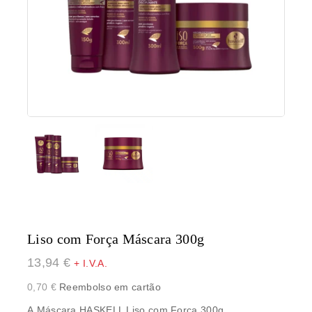
Liso com Força Máscara 300g
13,94
€
+ I.V.A.
0,70
€
Reembolso em cartão
A
Máscara HASKELL Liso com Força 300g