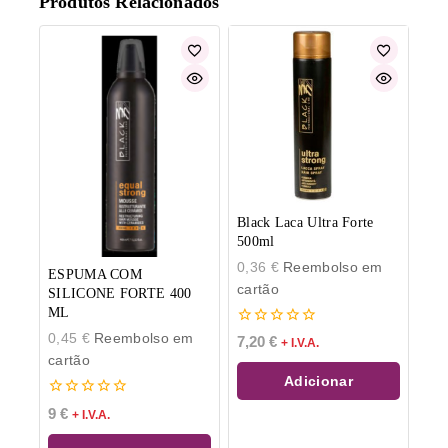
Produtos Relacionados
Black Laca Ultra Forte
500ml
0,36
€
Reembolso em
ESPUMA COM
cartão
SILICONE FORTE 400
ML
0
0,45
€
Reembolso em
7,20
€
+ I.V.A.
de
cartão
5
Adicionar
0
9
€
+ I.V.A.
de
5