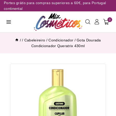
Portes grátis para compras superiores a 60€, para Portugal
continental
0
/
/
Cabeleireiro
/
Condicionador
/
Gota Dourada
Condicionador Queratrix 430ml