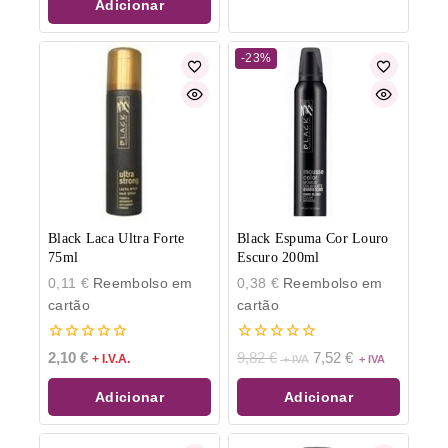
Adicionar
-23%
Black Laca Ultra Forte
Black Espuma Cor Louro
75ml
Escuro 200ml
0,11
€
Reembolso em
0,38
€
Reembolso em
cartão
cartão
0
0
2,10
€
9,82
€
7,52
€
+ I.V.A.
de
de
5
5
Adicionar
Adicionar