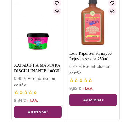
Lola Rapunzel Shampoo
Rejuvenescedor 250ml
XAPADINHA MÁSCARA
0,49
€
Reembolso em
DISCIPLINANTE 100GR
cartão
0,45
€
Reembolso em
cartão
0
9,82
€
+ I.V.A.
de
5
0
Adicionar
8,94
€
+ I.V.A.
de
5
Adicionar