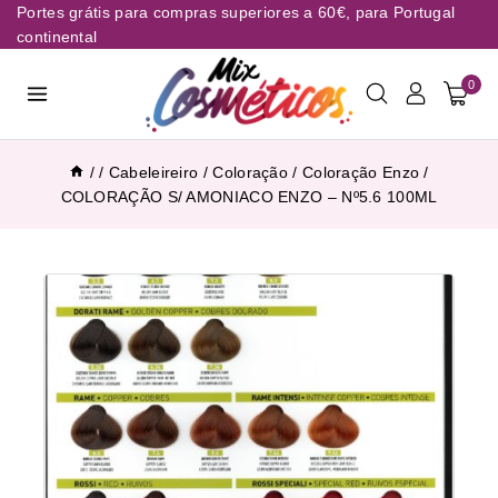
Portes grátis para compras superiores a 60€, para Portugal
continental
0
/
/
Cabeleireiro
/
Coloração
/
Coloração Enzo
/
COLORAÇÃO S/ AMONIACO ENZO – Nº5.6 100ML