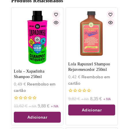
Produtos Relacionados
Lola Rapunzel Shampoo
Rejuvenescedor 250ml
Lola – Xapadinha
0,42
€
Reembolso em
Shampoo 250ml
cartão
0,49
€
Reembolso em
cartão
0
9,82
€
8,35
€
de
0
11,62
€
9,88
€
5
de
Adicionar
5
Adicionar