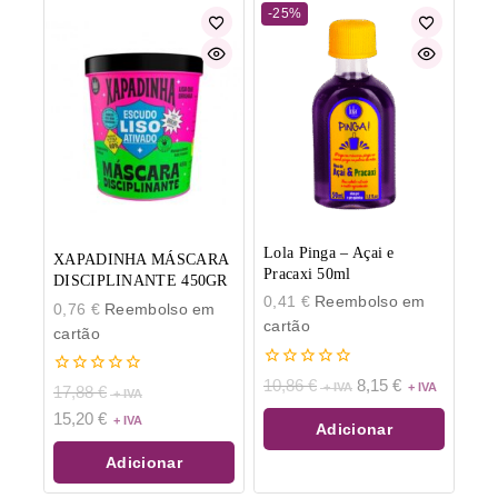
-25%
Lola Pinga – Açai e
XAPADINHA MÁSCARA
Pracaxi 50ml
DISCIPLINANTE 450GR
0,41
€
Reembolso em
0,76
€
Reembolso em
cartão
cartão
0
10,86
€
8,15
€
0
17,88
€
de
de
5
15,20
€
5
Adicionar
Adicionar