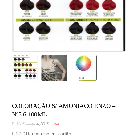
COLORAÇÃO S/ AMONIACO ENZO –
Nº5.6 100ML
5,16
€
4,39
€
0,22
€
Reembolso em cartão