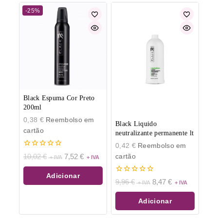
-25%
Black Espuma Cor Preto
200ml
0,38
€
Reembolso em
Black Liquido
cartão
neutralizante permanente lt
0,42
€
Reembolso em
0
cartão
10,02
€
7,52
€
de
5
Adicionar
0
9,96
€
8,47
€
de
5
Adicionar