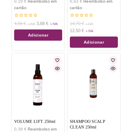
0,19
€
Reembolso em
0,63
€
Reembolso em
cartão
cartão
0
0
4,56
€
3,88
€
14,70
€
de
de
12,50
€
5
5
Adicionar
Adicionar
VOLUME LIFT 250ml
SHAMPOO SCALP
CLEAN 250ml
0,39
€
Reembolso em