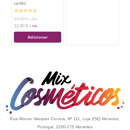
cartão
0
14,70
€
de
12,50
€
5
Adicionar
Rua Afonso Vasques Correia, Nº 111, Loja ESQ Abrantes,
Portugal, 2200-275 Abrantes