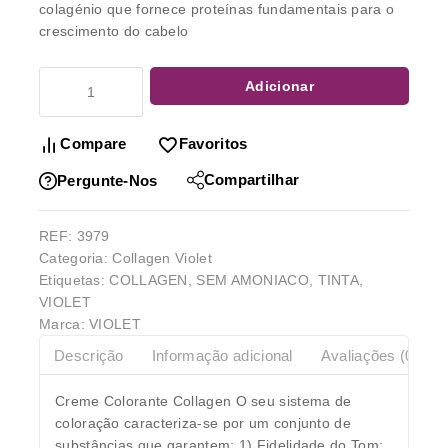
colagénio que fornece proteínas fundamentais para o
crescimento do cabelo
Adicionar
Compare
Favoritos
Compartilhar
Pergunte-Nos
REF:
3979
Categoria:
Collagen Violet
Etiquetas:
COLLAGEN
,
SEM AMONIACO
,
TINTA
,
VIOLET
Marca:
VIOLET
Descrição
Informação adicional
Avaliações (0)
Creme Colorante Collagen O seu sistema de
coloração caracteriza-se por um conjunto de
substâncias que garantem: 1) Fidelidade do Tom;