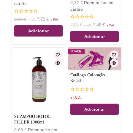
0,37
€
Reembolso em
cartão
cartão
0
9,06
€
7,70
€
de
0
8,80
€
7,48
€
5
de
Adicionar
5
Adicionar
Catálogo Coloração
Keratin
0
+ I.V.A.
de
5
Adicionar
SHAMPOO BOTOL
FILLER 1000ml
0,63
€
Reembolso em