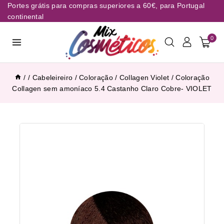
Portes grátis para compras superiores a 60€, para Portugal
continental
0
/
/
Cabeleireiro
/
Coloração
/
Collagen Violet
/
Coloração
Collagen sem amoníaco 5.4 Castanho Claro Cobre- VIOLET