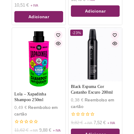
de
10,51
€
5
Adicionar
Adicionar
-23%
Black Espuma Cor
Castanho Escuro 200ml
Lola – Xapadinha
0,38
€
Reembolso em
Shampoo 250ml
cartão
0,49
€
Reembolso em
cartão
0
9,82
€
7,52
€
de
0
11,62
€
9,88
€
5
de