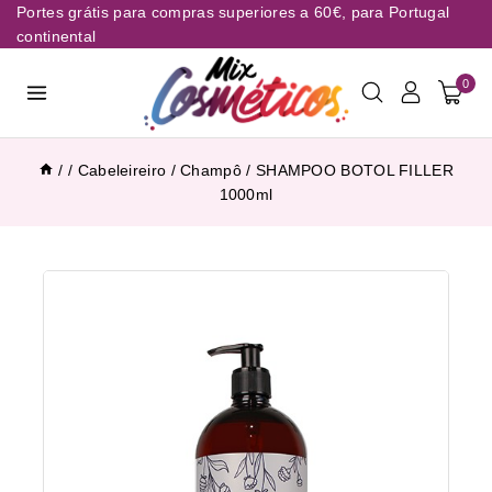
Portes grátis para compras superiores a 60€, para Portugal
continental
0
/
/
Cabeleireiro
/
Champô
/
SHAMPOO BOTOL FILLER
1000ml