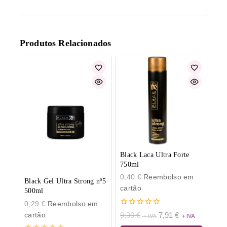
Produtos Relacionados
Black Laca Ultra Forte
750ml
0,40
€
Reembolso em
Black Gel Ultra Strong nº5
cartão
500ml
0,29
€
Reembolso em
0
cartão
9,30
€
7,91
€
de