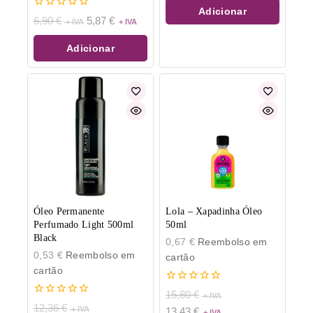
5
Adicionar
0
6,90
€
5,87
€
de
5
Adicionar
Óleo Permanente
Lola – Xapadinha Óleo
Perfumado Light 500ml
50ml
Black
0,67
€
Reembolso em
0,53
€
Reembolso em
cartão
cartão
0
15,80
€
de
0
12,36
€
13,43
€
5