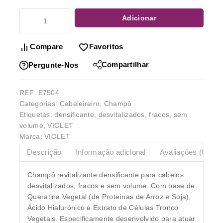
Adicionar
Compare
Favoritos
Compartilhar
Pergunte-Nos
REF:
E7504
Categorias:
Cabeleireiro
,
Champô
Etiquetas:
densificante
,
desvitalizados
,
fracos
,
sem
volume
,
VIOLET
Marca:
VIOLET
Descrição
Informação adicional
Avaliações (0)
Champô revitalizante densificante para cabelos
desvitalizados, fracos e sem volume. Com base de
Queratina Vegetal (de Proteínas de Arroz e Soja),
Ácido Hialurónico e Extrato de Células Tronco
Vegetais. Especificamente desenvolvido para atuar