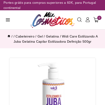
Portes grátis para compras superiores a 60€, para Portugal
continental
0
/
/
Cabeleireiro
/
Gel / Gelatina
/
Widi Care Estilizando A
Juba Gelatina Capilar Estilizadora Definição 500gr