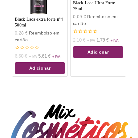
Black Laca Ultra Forte
75ml
0,09
€
Reembolso em
Black Laca extra forte nº4
cartão
500ml
0,28
€
Reembolso em
0
cartão
2,10
€
1,79
€
de
5
Adicionar
0
6,60
€
5,61
€
de
5
Adicionar