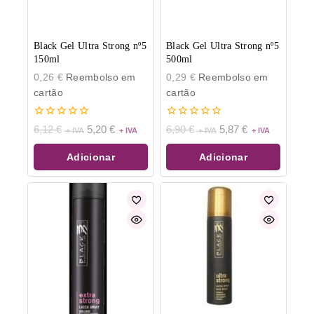
Black Gel Ultra Strong nº5
Black Gel Ultra Strong nº5
150ml
500ml
0,26
€
Reembolso em
0,29
€
Reembolso em
cartão
cartão
0
0
6,12
€
5,20
€
6,90
€
5,87
€
de
de
5
5
Adicionar
Adicionar