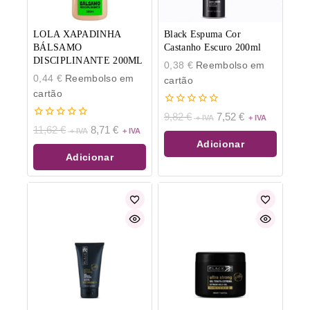
LOLA XAPADINHA
Black Espuma Cor
BÁLSAMO
Castanho Escuro 200ml
DISCIPLINANTE 200ML
0,38
€
Reembolso em
0,44
€
Reembolso em
cartão
cartão
0
9,82
€
7,52
€
de
0
11,62
€
8,71
€
5
de
Adicionar
5
Adicionar