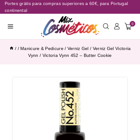
Portes grátis para compras superiores a 60€, para Portugal
continental
0
/
/
Manicure & Pedicure
/
Verniz Gel
/
Verniz Gel Victoria
Vynn
/
Victoria Vynn 452 – Butter Cookie