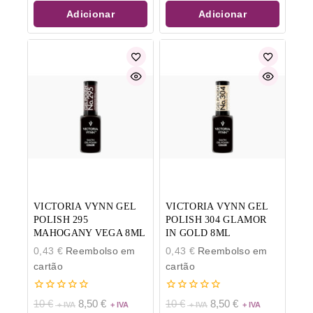
5
5
Adicionar
Adicionar
VICTORIA VYNN GEL
VICTORIA VYNN GEL
POLISH 295
POLISH 304 GLAMOR
MAHOGANY VEGA 8ML
IN GOLD 8ML
0,43
€
Reembolso em
0,43
€
Reembolso em
cartão
cartão
0
0
10
€
8,50
€
10
€
8,50
€
de
de