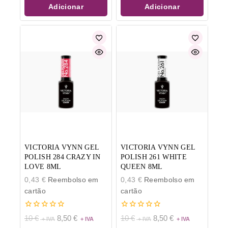
Adicionar
Adicionar
VICTORIA VYNN GEL
VICTORIA VYNN GEL
POLISH 284 CRAZY IN
POLISH 261 WHITE
LOVE 8ML
QUEEN 8ML
0,43
€
Reembolso em
0,43
€
Reembolso em
cartão
cartão
0
0
10
€
8,50
€
10
€
8,50
€
de
de