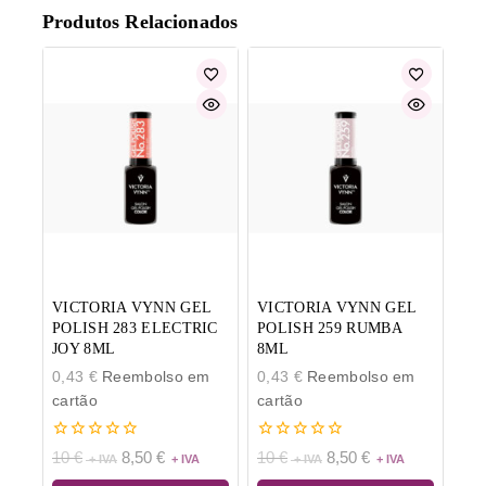
Produtos Relacionados
VICTORIA VYNN GEL
VICTORIA VYNN GEL
POLISH 283 ELECTRIC
POLISH 259 RUMBA
JOY 8ML
8ML
0,43
€
Reembolso em
0,43
€
Reembolso em
cartão
cartão
0
0
10
€
8,50
€
10
€
8,50
€
de
de
5
5