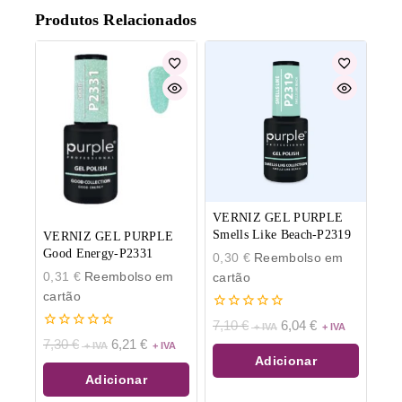
Produtos Relacionados
VERNIZ GEL PURPLE
Smells Like Beach-P2319
VERNIZ GEL PURPLE
Good Energy-P2331
0,30
€
Reembolso em
0,31
€
Reembolso em
cartão
cartão
0
7,10
€
6,04
€
de
0
7,30
€
6,21
€
5
de
Adicionar
5
Adicionar