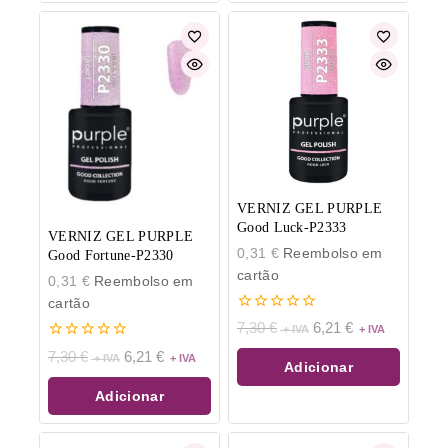
VERNIZ GEL PURPLE
Good Luck-P2333
VERNIZ GEL PURPLE
0,31
€
Reembolso em
Good Fortune-P2330
cartão
0,31
€
Reembolso em
cartão
0
7,30
€
6,21
€
de
0
5
7,30
€
6,21
€
de
Adicionar
5
Adicionar