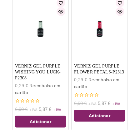
VERNIZ GEL PURPLE
VERNIZ GEL PURPLE
WISHING YOU LUCK-
FLOWER PETALS-P2313
P2308
0,29
€
Reembolso em
0,29
€
Reembolso em
cartão
cartão
0
6,90
€
5,87
€
de
0
6,90
€
5,87
€
5
de
Adicionar
5
Adicionar