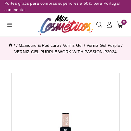
Portes grátis para compras superiores a 60€, para Portugal
continental
0
/
/
Manicure & Pedicure
/
Verniz Gel
/
Verniz Gel Purple
/
VERNIZ GEL PURPLE WORK WITH PASSION-P2024