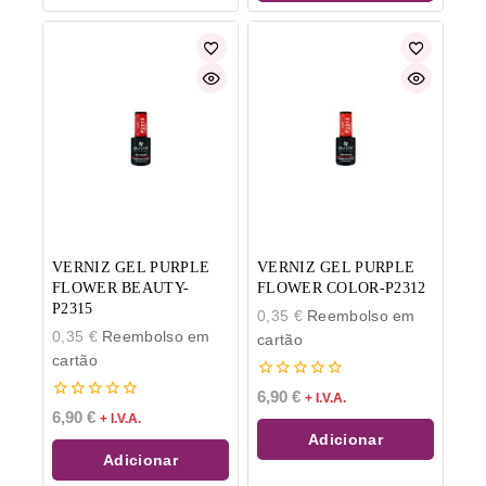
VERNIZ GEL PURPLE
VERNIZ GEL PURPLE
FLOWER BEAUTY-
FLOWER COLOR-P2312
P2315
0,35
€
Reembolso em
0,35
€
Reembolso em
cartão
cartão
0
6,90
€
+ I.V.A.
de
0
6,90
€
+ I.V.A.
5
de
Adicionar
5
Adicionar