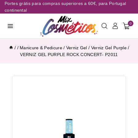
Portes grátis para compras superiores a 60€, para Portugal
continental
0
/
/
Manicure & Pedicure
/
Verniz Gel
/
Verniz Gel Purple
/
VERNIZ GEL PURPLE ROCK CONCERT- P2011