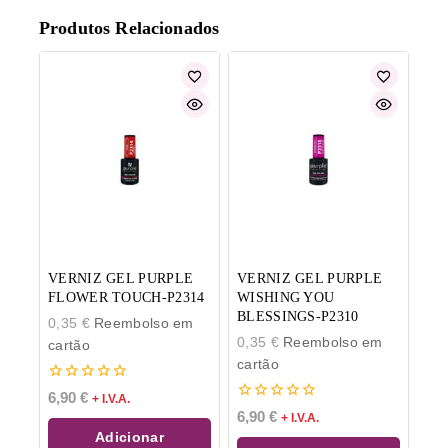
Produtos Relacionados
VERNIZ GEL PURPLE
VERNIZ GEL PURPLE
FLOWER TOUCH-P2314
WISHING YOU
BLESSINGS-P2310
0,35
€
Reembolso em
0,35
€
Reembolso em
cartão
cartão
0
6,90
€
+ I.V.A.
de
0
6,90
€
+ I.V.A.
5
de
Adicionar
5