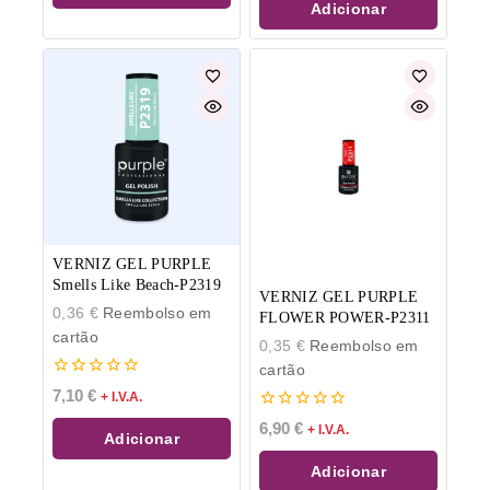
Adicionar
VERNIZ GEL PURPLE
Smells Like Beach-P2319
VERNIZ GEL PURPLE
0,36
€
Reembolso em
FLOWER POWER-P2311
cartão
0,35
€
Reembolso em
cartão
0
7,10
€
+ I.V.A.
de
0
5
6,90
€
+ I.V.A.
Adicionar
de
5
Adicionar