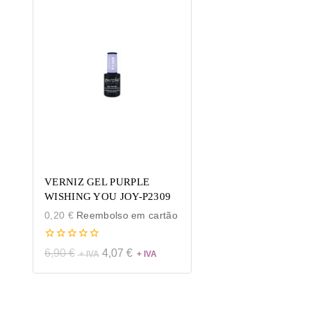
VERNIZ GEL PURPLE
WISHING YOU JOY-P2309
0,20
€
Reembolso em cartão
0
6,90
€
4,07
€
de
5