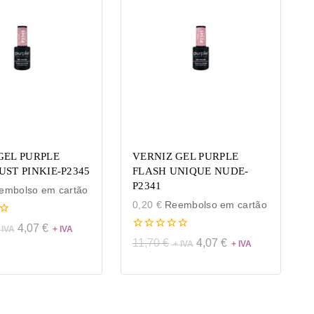
GEL PURPLE
VERNIZ GEL PURPLE
UST PINKIE-P2345
FLASH UNIQUE NUDE-
P2341
mbolso em cartão
0,20
€
Reembolso em cartão
4,07
€
0
11,70
€
4,07
€
de
5