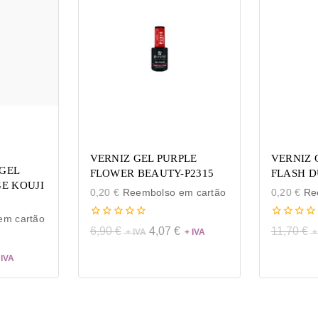
VERNIZ GEL PURPLE
VERNIZ 
GEL
FLOWER BEAUTY-P2315
FLASH D
GE KOUJI
0,20
€
Reembolso em cartão
0,20
€
Ree
m cartão
0
0
6,90
€
4,07
€
11,70
€
de
de
5
5