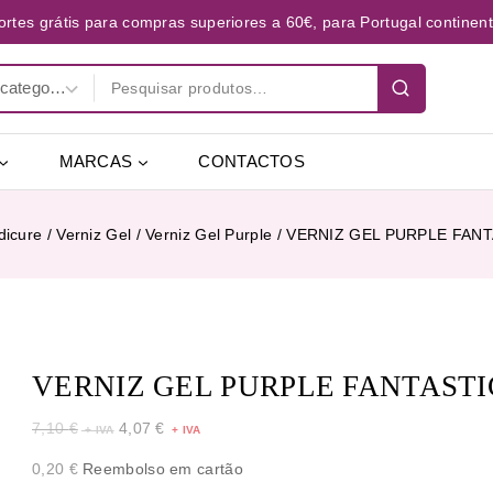
ortes grátis para compras superiores a 60€, para Portugal continent
MARCAS
CONTACTOS
dicure
/
Verniz Gel
/
Verniz Gel Purple
/
VERNIZ GEL PURPLE FANT
VERNIZ GEL PURPLE FANTASTIC
7,10
€
4,07
€
0,20
€
Reembolso em cartão