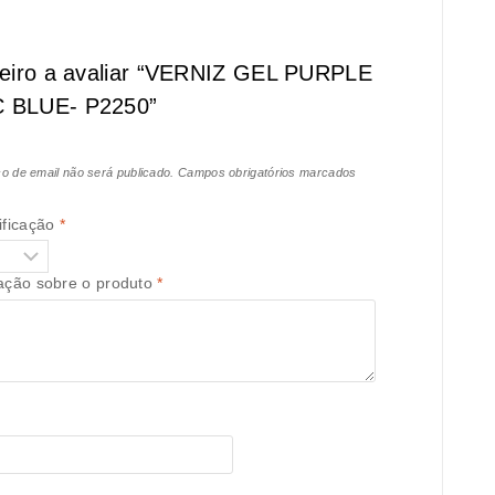
meiro a avaliar “VERNIZ GEL PURPLE
 BLUE- P2250”
o de email não será publicado.
Campos obrigatórios marcados
ificação
*
iação sobre o produto
*