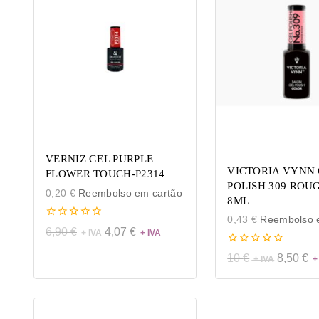
VERNIZ GEL PURPLE
VICTORIA VYNN 
FLOWER TOUCH-P2314
POLISH 309 ROU
0,20
€
Reembolso em cartão
8ML
0,43
€
Reembolso e
0
6,90
€
4,07
€
de
5
0
10
€
8,50
€
de
5