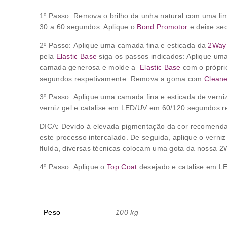
1º Passo:
Remova o brilho da unha natural com uma lima
30 a 60 segundos. Aplique o
Bond Promotor
e deixe sec
2º Passo:
Aplique uma camada fina e esticada da
2Way
pela
Elastic Base
siga os passos indicados: Aplique um
camada generosa e molde a
Elastic Base
com o próprio
segundos respetivamente. Remova a goma com
Cleane
3º Passo:
Aplique uma camada fina e esticada de verni
verniz gel e catalise em LED/UV em 60/120 segundos r
DICA: Devido à elevada pigmentação da cor recomendam
este processo intercalado. De seguida, aplique o verni
fluída, diversas técnicas colocam uma gota da nossa 2
4º Passo:
Aplique o
Top Coat
desejado e catalise em L
Peso
100 kg