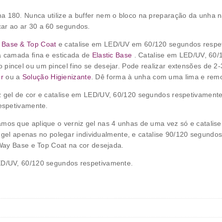
 180. Nunca utilize a buffer nem o bloco na preparação da unha na
ar ao ar 30 a 60 segundos.
 Base & Top Coat
e catalise em LED/UV em 60/120 segundos respet
a camada fina e esticada de
Elastic Base
. Catalise em LED/UV, 60
 pincel ou um pincel fino se desejar. Pode realizar extensões de
r
ou a
Solução Higienizante
. Dê forma à unha com uma lima e remo
z gel de cor e catalise em LED/UV, 60/120 segundos respetivament
espetivamente.
os que aplique o verniz gel nas 4 unhas de uma vez só e catalis
z gel apenas no polegar individualmente, e catalise 90/120 segund
Way Base e Top Coat na cor desejada.
ED/UV, 60/120 segundos respetivamente.