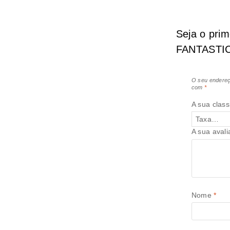
Seja o pri
FANTASTIC
O seu endereç
com
*
A sua class
A sua aval
Nome
*