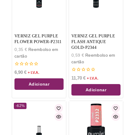
VERNIZ GEL PURPLE
VERNIZ GEL PURPLE
FLOWER POWER-P2311
FLASH ANTIQUE
GOLD-P2344
0,35
€
Reembolso em
0,59
€
Reembolso em
cartão
cartão
0
6,90
€
+ I.V.A.
de
0
11,70
€
+ I.V.A.
5
de
Adicionar
5
Adicionar
-62%