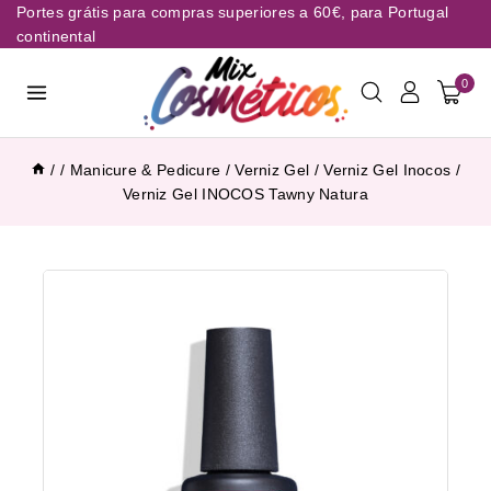
Portes grátis para compras superiores a 60€, para Portugal
continental
0
/
/
Manicure & Pedicure
/
Verniz Gel
/
Verniz Gel Inocos
/
Verniz Gel INOCOS Tawny Natura