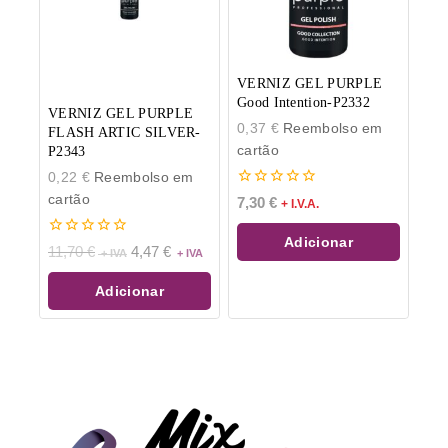
VERNIZ GEL PURPLE
Good Intention-P2332
VERNIZ GEL PURPLE
0,37
€
Reembolso em
FLASH ARTIC SILVER-
cartão
P2343
0,22
€
Reembolso em
0
cartão
7,30
€
+ I.V.A.
de
5
Adicionar
0
11,70
€
4,47
€
de
5
Adicionar