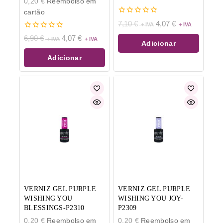
0,20
€
Reembolso em
cartão
0
7,10
€
4,07
€
de
0
5
6,90
€
4,07
€
Adicionar
de
5
Adicionar
VERNIZ GEL PURPLE
VERNIZ GEL PURPLE
WISHING YOU
WISHING YOU JOY-
BLESSINGS-P2310
P2309
0,20
€
Reembolso em
0,20
€
Reembolso em