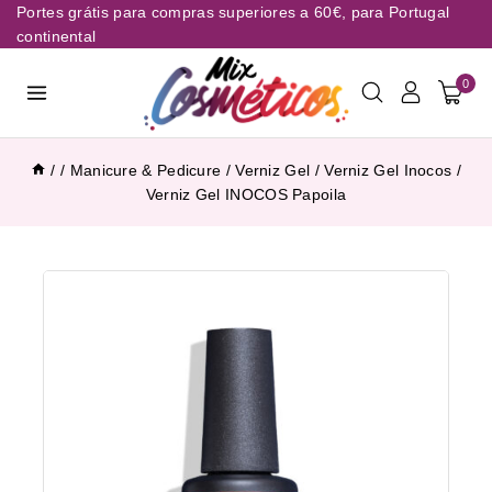
Portes grátis para compras superiores a 60€, para Portugal
continental
0
/
/
Manicure & Pedicure
/
Verniz Gel
/
Verniz Gel Inocos
/
Verniz Gel INOCOS Papoila