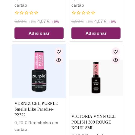
cartão
cartão
0
0
6,90
€
4,07
€
6,90
€
4,07
€
de
de
5
5
Adicionar
Adicionar
VERNIZ GEL PURPLE
Smells Like Paradise-
P2322
VICTORIA VYNN GEL
POLISH 309 ROUGE
0,20
€
Reembolso em
KOUJI 8ML
cartão