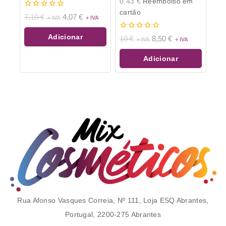
0,43
€
Reembolso em
cartão
0
7,10
€
4,07
€
de
5
0
Adicionar
10
€
8,50
€
de
5
Adicionar
Rua Afonso Vasques Correia, Nº 111, Loja ESQ Abrantes,
Portugal, 2200-275 Abrantes