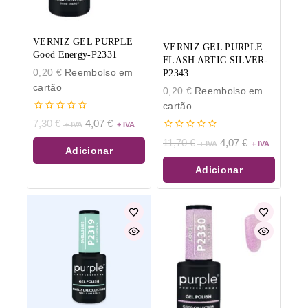
VERNIZ GEL PURPLE
VERNIZ GEL PURPLE
Good Energy-P2331
FLASH ARTIC SILVER-
0,20
€
Reembolso em
P2343
cartão
0,20
€
Reembolso em
cartão
0
7,30
€
4,07
€
de
0
5
11,70
€
4,07
€
de
Adicionar
5
Adicionar