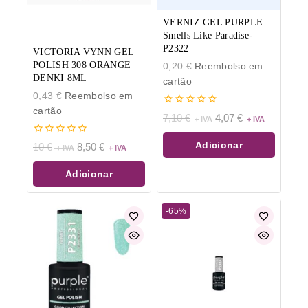
VERNIZ GEL PURPLE
Smells Like Paradise-
P2322
VICTORIA VYNN GEL
POLISH 308 ORANGE
0,20
€
Reembolso em
DENKI 8ML
cartão
0,43
€
Reembolso em
cartão
0
7,10
€
4,07
€
de
5
0
Adicionar
10
€
8,50
€
de
5
Adicionar
-65%