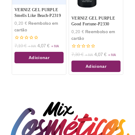
VERNIZ GEL PURPLE
Smells Like Beach-P2319
VERNIZ GEL PURPLE
0,20
€
Reembolso em
Good Fortune-P2330
cartão
0,20
€
Reembolso em
cartão
0
7,10
€
4,07
€
de
0
5
7,30
€
4,07
€
de
Adicionar
5
Adicionar