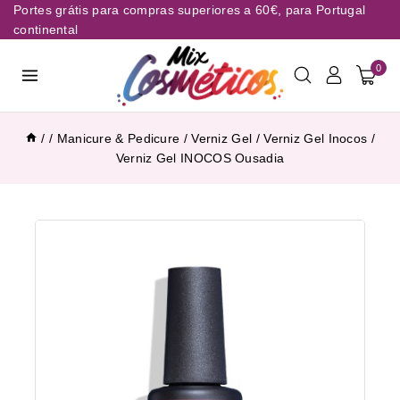
Portes grátis para compras superiores a 60€, para Portugal
continental
0
/
/
Manicure & Pedicure
/
Verniz Gel
/
Verniz Gel Inocos
/
Verniz Gel INOCOS Ousadia