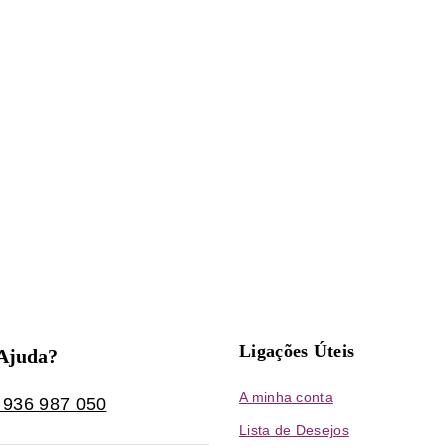
Ligações Úteis
 Ajuda?
A minha conta
 936 987 050
Lista de Desejos