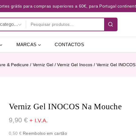
ortes grátis para compras superiores a 60€, para Portugal continent
MARCAS
CONTACTOS
ure & Pedicure
/
Verniz Gel
/
Verniz Gel Inocos
/
Verniz Gel INOCO
Verniz Gel INOCOS Na Mouche
9,90
€
+ I.V.A.
0,50
€
Reembolso em cartão