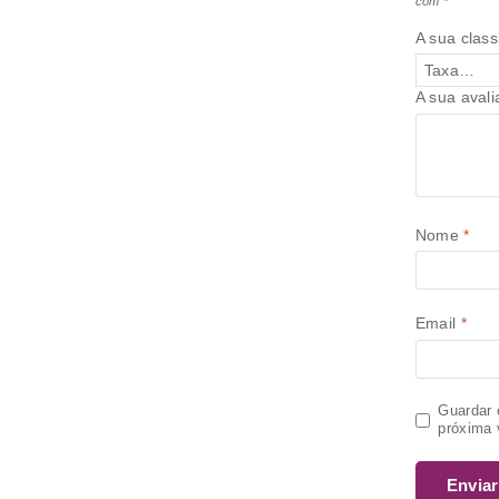
com
*
A sua class
A sua aval
Nome
*
Email
*
Guardar 
próxima 