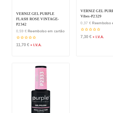
VERNIZ GEL PUR
VERNIZ GEL PURPLE
Vibes-P2329
FLASH ROSE VINTAGE-
0,37
€
Reembolso e
P2342
0,59
€
Reembolso em cartão
0
7,30
€
+ I.V.A.
de
5
0
11,70
€
+ I.V.A.
de
5