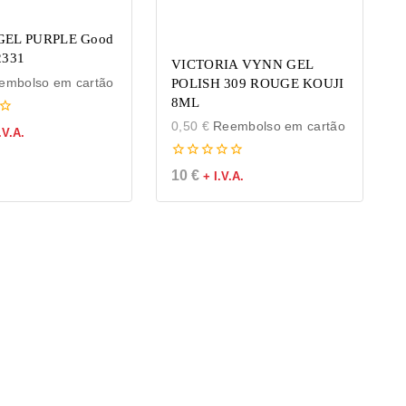
GEL PURPLE Good
2331
VICTORIA VYNN GEL
mbolso em cartão
POLISH 309 ROUGE KOUJI
8ML
0,50
€
Reembolso em cartão
.V.A.
0
10
€
+ I.V.A.
de
5