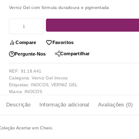
Verniz Gel com fórmula duradoura e pigmentada
Compare
Favoritos
Compartilhar
Pergunte-Nos
REF:
91.18.441
Categoria:
Verniz Gel Inocos
Etiquetas:
INOCOS
,
VERNIZ GEL
Marca:
INOCOS
Descrição
Informação adicional
Avaliações (0)
oleção Acertar em Cheio.