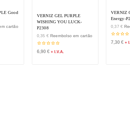
PLE Good
VERNIZ 
VERNIZ GEL PURPLE
Energy-P
WISHING YOU LUCK-
m cartão
0,37
€
Ree
P2308
0,35
€
Reembolso em cartão
0
7,30
€
+ I
de
5
0
6,90
€
+ I.V.A.
de
5