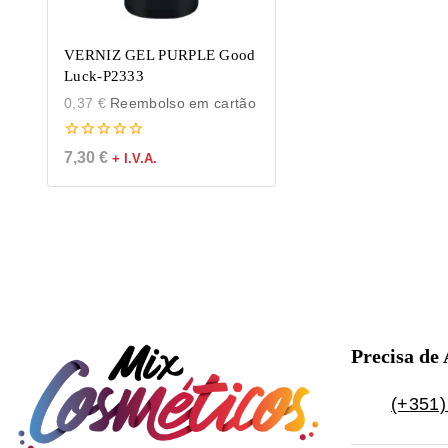
VERNIZ GEL PURPLE Good
Luck-P2333
0,37
€
Reembolso em cartão
0
7,30
€
+ I.V.A.
de
5
Precisa de
(+351)