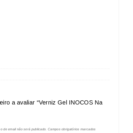
meiro a avaliar “Verniz Gel INOCOS Na
o de email não será publicado.
Campos obrigatórios marcados