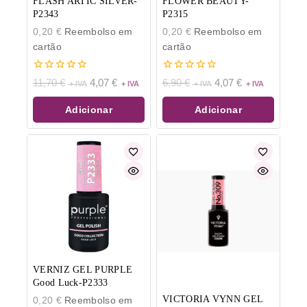
FLASH ARTIC SILVER-
FLOWER BEAUTY-
P2343
P2315
0,20
€
Reembolso em
0,20
€
Reembolso em
cartão
cartão
0
0
11,70
€
4,07
€
6,90
€
4,07
€
de
de
5
5
Adicionar
Adicionar
VERNIZ GEL PURPLE
Good Luck-P2333
VICTORIA VYNN GEL
0,20
€
Reembolso em