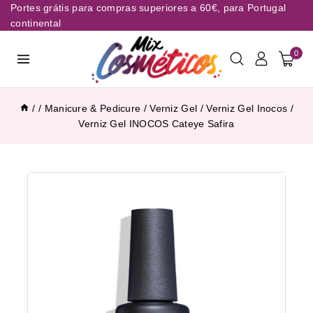
Portes grátis para compras superiores a 60€, para Portugal
continental
0
/
/
Manicure & Pedicure
/
Verniz Gel
/
Verniz Gel Inocos
/
Verniz Gel INOCOS Cateye Safira