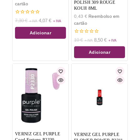
POLISH 309 ROUGE
cartão
KOUJI 8ML
0,43
€
Reembolso em
0
7,30
€
4,07
€
cartão
de
5
Adicionar
0
10
€
8,50
€
de
5
Adicionar
VERNIZ GEL PURPLE
VERNIZ GEL PURPLE
Good Fortune-P2330