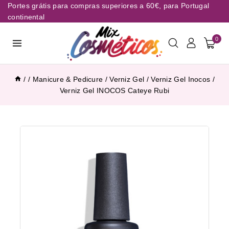
Portes grátis para compras superiores a 60€, para Portugal
continental
0
/
/
Manicure & Pedicure
/
Verniz Gel
/
Verniz Gel Inocos
/
Verniz Gel INOCOS Cateye Rubi