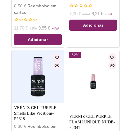
0,50
€
Reembolso em
0
cartão
7,30
€
6,21
€
de
5
Adicionar
0
11,70
€
9,95
€
de
5
Adicionar
-62%
VERNIZ GEL PURPLE
Smells Like Vacations-
VERNIZ GEL PURPLE
P2318
FLASH UNIQUE NUDE-
0,30
€
Reembolso em
P2341