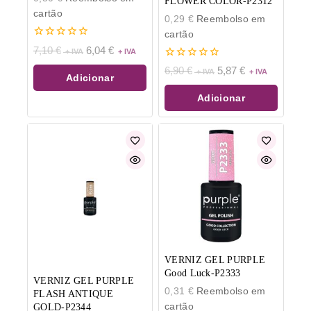
FLOWER COLOR-P2312
cartão
0,29
€
Reembolso em
cartão
0
7,10
€
6,04
€
de
0
5
6,90
€
5,87
€
Adicionar
de
5
Adicionar
VERNIZ GEL PURPLE
Good Luck-P2333
VERNIZ GEL PURPLE
0,31
€
Reembolso em
FLASH ANTIQUE
cartão
GOLD-P2344