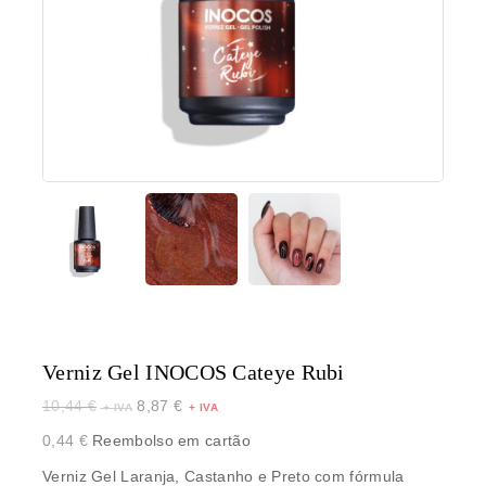
Verniz Gel INOCOS Cateye Rubi
10,44
€
8,87
€
0,44
€
Reembolso em cartão
Verniz Gel Laranja, Castanho e Preto com fórmula