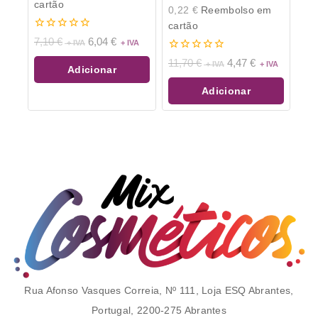
cartão
0,22
€
Reembolso em
cartão
0
7,10
€
6,04
€
de
0
5
11,70
€
4,47
€
Adicionar
de
5
Adicionar
Rua Afonso Vasques Correia, Nº 111, Loja ESQ Abrantes,
Portugal, 2200-275 Abrantes