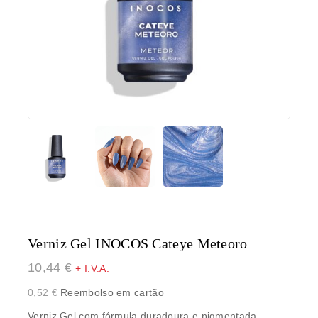
Verniz Gel INOCOS Cateye Meteoro
10,44
€
+ I.V.A.
0,52
€
Reembolso em cartão
Verniz Gel com fórmula duradoura e pigmentada