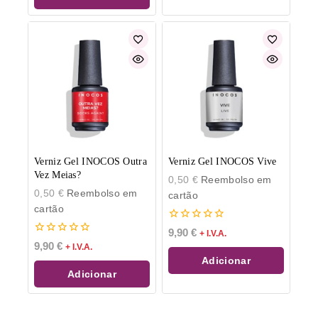
Verniz Gel INOCOS Outra
Verniz Gel INOCOS Vive
Vez Meias?
0,50
€
Reembolso em
0,50
€
Reembolso em
cartão
cartão
0
9,90
€
+ I.V.A.
de
0
9,90
€
+ I.V.A.
5
de
Adicionar
5
Adicionar