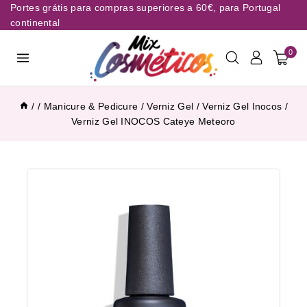
Portes grátis para compras superiores a 60€, para Portugal
continental
0
/
/
Manicure & Pedicure
/
Verniz Gel
/
Verniz Gel Inocos
/
Verniz Gel INOCOS Cateye Meteoro