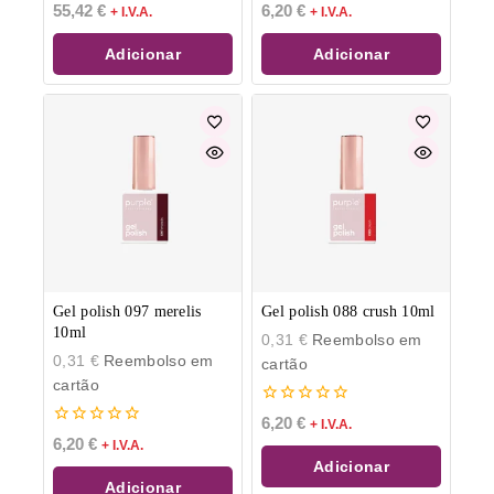
0
0
55,42
€
6,20
€
+ I.V.A.
+ I.V.A.
de
de
5
5
Adicionar
Adicionar
Gel polish 097 merelis
Gel polish 088 crush 10ml
10ml
0,31
€
Reembolso em
0,31
€
Reembolso em
cartão
cartão
0
6,20
€
+ I.V.A.
de
0
6,20
€
+ I.V.A.
5
de
Adicionar
5
Adicionar