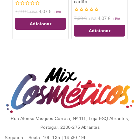
cartão
0
7,10
€
4,07
€
de
0
7,30
€
4,07
€
5
de
Adicionar
5
Adicionar
Rua Afonso Vasques Correia, Nº 111, Loja ESQ Abrantes,
Portugal, 2200-275 Abrantes
Segunda – Sexta
: 10h-13h | 14h30-19h