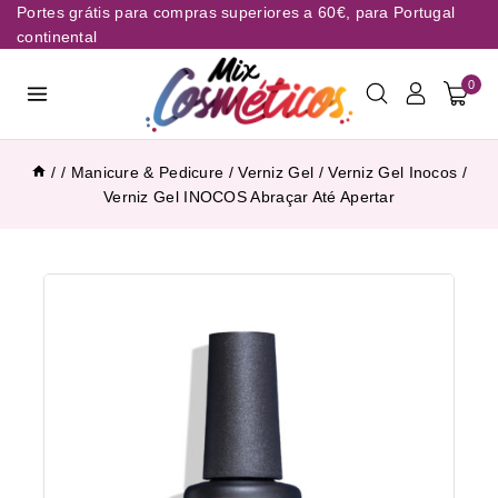
Portes grátis para compras superiores a 60€, para Portugal
continental
0
/
/
Manicure & Pedicure
/
Verniz Gel
/
Verniz Gel Inocos
/
Verniz Gel INOCOS Abraçar Até Apertar