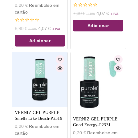
0,20
€
Reembolso em
0
cartão
7,30
€
4,07
€
de
5
Adicionar
0
6,90
€
4,07
€
de
5
Adicionar
VERNIZ GEL PURPLE
Smells Like Beach-P2319
VERNIZ GEL PURPLE
Good Energy-P2331
0,20
€
Reembolso em
0,20
€
Reembolso em
cartão