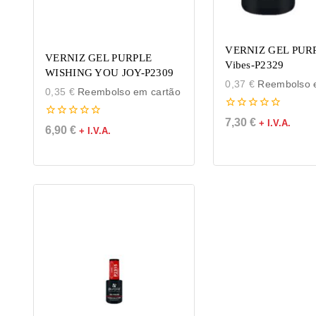
VERNIZ GEL PUR
VERNIZ GEL PURPLE
Vibes-P2329
WISHING YOU JOY-P2309
0,37
€
Reembolso e
0,35
€
Reembolso em cartão
0
7,30
€
+ I.V.A.
0
de
6,90
€
+ I.V.A.
de
5
5