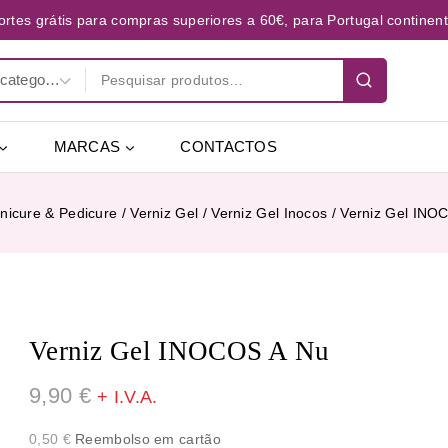
ortes grátis para compras superiores a 60€, para Portugal continent
MARCAS
CONTACTOS
nicure & Pedicure
/
Verniz Gel
/
Verniz Gel Inocos
/
Verniz Gel INO
Verniz Gel INOCOS A Nu
9,90
€
+ I.V.A.
0,50
€
Reembolso em cartão