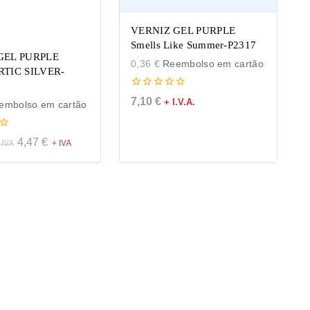
VERNIZ GEL PURPLE
Smells Like Summer-P2317
GEL PURPLE
0,36
€
Reembolso em cartão
RTIC SILVER-
0
7,10
€
+ I.V.A.
mbolso em cartão
de
5
4,47
€