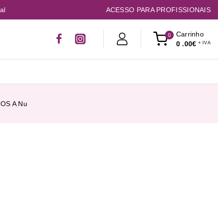
al
ACESSO PARA PROFISSIONAIS
Carrinho
0
0
.00€
COS A Nu