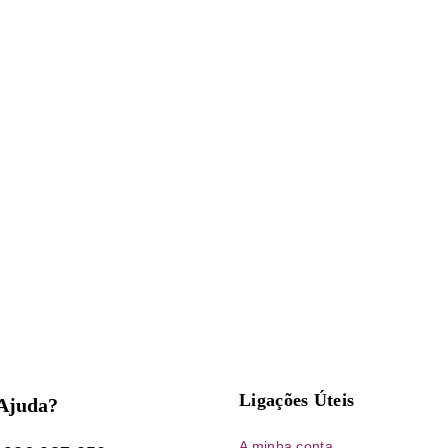
Ligações Úteis
 Ajuda?
A minha conta