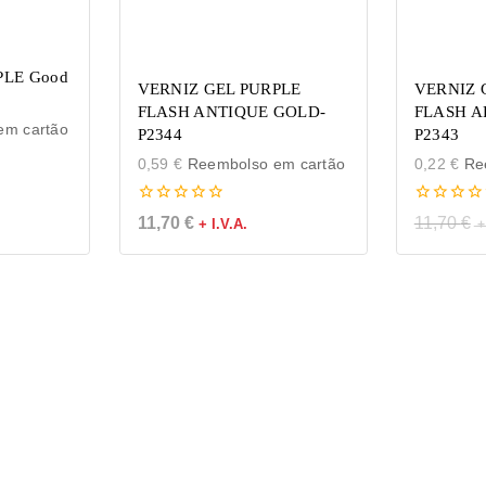
PLE Good
VERNIZ GEL PURPLE
VERNIZ 
FLASH ANTIQUE GOLD-
FLASH A
m cartão
P2344
P2343
0,59
€
Reembolso em cartão
0,22
€
Ree
0
0
11,70
€
11,70
€
+ I.V.A.
de
de
5
5