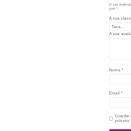
O seu endereç
com
*
A sua class
A sua aval
Nome
*
Email
*
Guardar 
próxima 