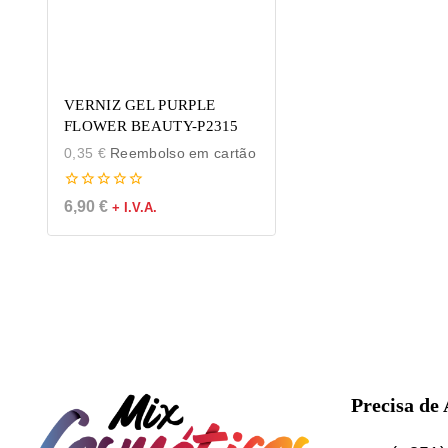
VERNIZ GEL PURPLE
FLOWER BEAUTY-P2315
0,35
€
Reembolso em cartão
0
6,90
€
+ I.V.A.
de
5
Precisa de