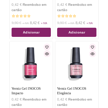
0,42
€
Reembolso em
0,42
€
Reembolso em
cartão
cartão
0
0
9,90
€
8,42
€
9,90
€
8,42
€
de
de
5
5
Adicionar
Adicionar
Verniz Gel INOCOS
Verniz Gel INOCOS
Impacto
Elegância
0,42
€
Reembolso em
0,42
€
Reembolso em
cartão
cartão