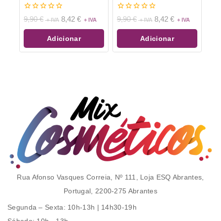
0
0
9,90
€
8,42
€
9,90
€
8,42
€
de
de
5
5
Adicionar
Adicionar
Rua Afonso Vasques Correia, Nº 111, Loja ESQ Abrantes,
Portugal, 2200-275 Abrantes
Segunda – Sexta
: 10h-13h | 14h30-19h