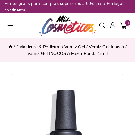
Portes grátis para compras superiores a 60€, para Portugal
continental
0
/
/
Manicure & Pedicure
/
Verniz Gel
/
Verniz Gel Inocos
/
Verniz Gel INOCOS A Fazer Pandã 15ml