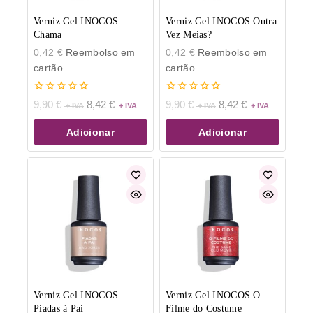
Verniz Gel INOCOS
Verniz Gel INOCOS Outra
Chama
Vez Meias?
0,42
€
Reembolso em
0,42
€
Reembolso em
cartão
cartão
0
0
9,90
€
8,42
€
9,90
€
8,42
€
de
de
5
5
Adicionar
Adicionar
Verniz Gel INOCOS
Verniz Gel INOCOS O
Piadas à Pai
Filme do Costume