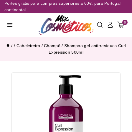
Portes grátis para compras superiores a 60€, para Portugal
continental
0
/
/
Cabeleireiro
/
Champô
/
Shampoo gel antirresíduos Curl
Expression 500ml