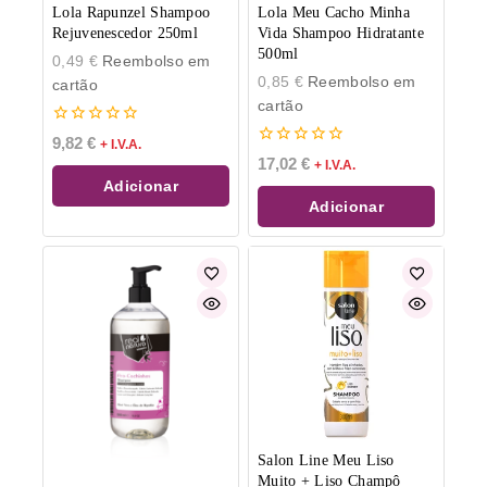
Lola Rapunzel Shampoo
Lola Meu Cacho Minha
Rejuvenescedor 250ml
Vida Shampoo Hidratante
500ml
0,49
€
Reembolso em
0,85
€
Reembolso em
cartão
cartão
0
9,82
€
+ I.V.A.
de
0
17,02
€
+ I.V.A.
5
de
Adicionar
5
Adicionar
Salon Line Meu Liso
Muito + Liso Champô