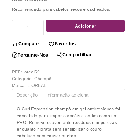
Recomendado para cabelos secos e cacheados.
Adicionar
Compare
Favoritos
Compartilhar
Pergunte-Nos
REF:
loreal59
Categoria:
Champô
Marca:
L´ORÉAL
Descrição
Informação adicional
O Curl Expression champô em gel antirresíduos foi
concebido para limpar caracóis e ondas como um
PRO. Remove suavemente resíduos e impurezas
enquanto hidrata sem sensibilizar o couro
cabeludo nem causar quebra.