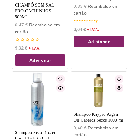
CHAMPÔ SEM SAL
0,33
€
Reembolso em
PRO-CACHINHOS
cartão
500ML
0,47
€
Reembolso em
0
6,64
€
+ I.V.A.
cartão
de
5
Adicionar
0
9,32
€
+ I.V.A.
de
5
Adicionar
Shampoo Kaypro Argan
Oil Cabelos Secos 1000 ml
0,40
€
Reembolso em
Shampoo Seco Broaer
cartão
Cool Flash 250 ml