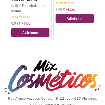
0,45
€
Reembolso em
0
7,98
€
+ I.V.A.
cartão
de
5
Adicionar
0
8,94
€
+ I.V.A.
de
5
Adicionar
Rua Afonso Vasques Correia, Nº 111, Loja ESQ Abrantes,