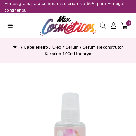
Portes grátis para compras superiores a 60€, para Portugal
continental
0
/
/
Cabeleireiro
/
Óleo / Serum
/
Serum Reconstrutor
Keratina 100ml Inebrya