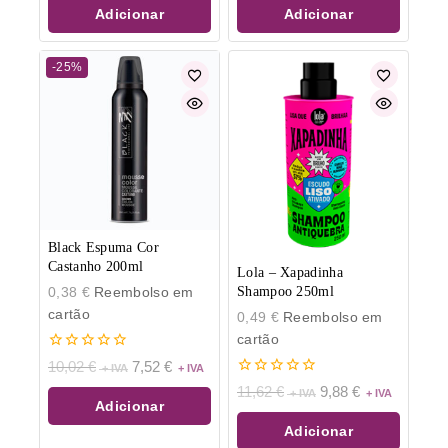
Adicionar
Adicionar
-25%
Black Espuma Cor
Castanho 200ml
Lola – Xapadinha
0,38
€
Reembolso em
Shampoo 250ml
cartão
0,49
€
Reembolso em
cartão
0
10,02
€
7,52
€
de
0
11,62
€
9,88
€
5
de
Adicionar
5
Adicionar