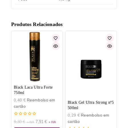
Produtos Relacionados
Black Laca Ultra Forte
750ml
0,40
€
Reembolso em
Black Gel Ultra Strong nº5
cartão
500ml
0,29
€
Reembolso em
0
cartão
9,30
€
7,91
€
de