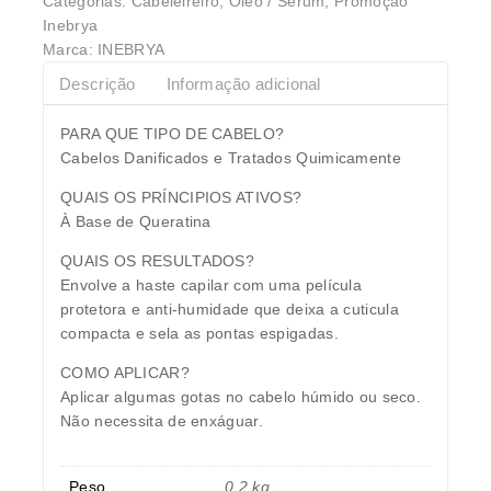
Categorias:
Cabeleireiro
,
Óleo / Serum
,
Promoção
Inebrya
Marca:
INEBRYA
Descrição
Informação adicional
PARA QUE TIPO DE CABELO?
Cabelos Danificados e Tratados Quimicamente
QUAIS OS PRÍNCIPIOS ATIVOS?
À Base de Queratina
QUAIS OS RESULTADOS?
Envolve a haste capilar com uma película
protetora e anti-humidade que deixa a cuticula
compacta e sela as pontas espigadas.
COMO APLICAR?
Aplicar algumas gotas no cabelo húmido ou seco.
Não necessita de enxáguar.
Peso
0,2 kg