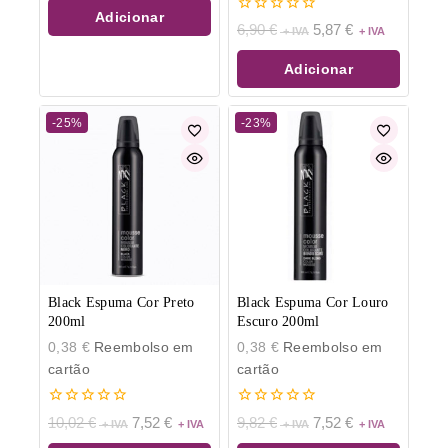
5
Adicionar
0
6,90
€
5,87
€
de
5
Adicionar
-25%
-23%
Black Espuma Cor Preto
Black Espuma Cor Louro
200ml
Escuro 200ml
0,38
€
Reembolso em
0,38
€
Reembolso em
cartão
cartão
0
0
10,02
€
7,52
€
9,82
€
7,52
€
de
de
5
5