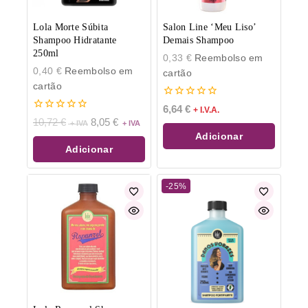
Lola Morte Súbita
Salon Line ‘Meu Liso’
Shampoo Hidratante
Demais Shampoo
250ml
0,33
€
Reembolso em
0,40
€
Reembolso em
cartão
cartão
0
6,64
€
+ I.V.A.
de
0
10,72
€
8,05
€
5
de
Adicionar
5
Adicionar
-25%