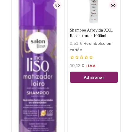
Shampoo Afrovida XXL
Reconstrutor 1000ml
0,51
€
Reembolso em
cartão
0
10,12
€
+ I.V.A.
de
5
Adicionar