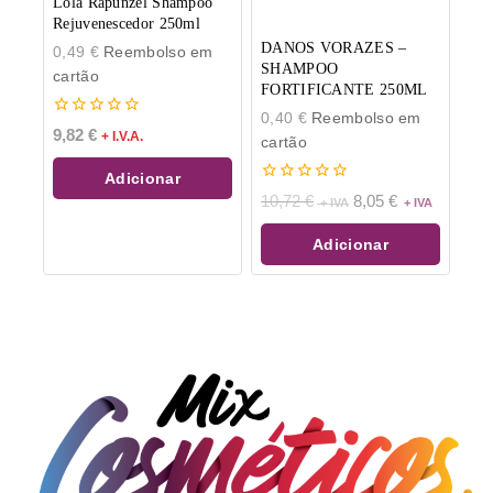
Lola Rapunzel Shampoo
Rejuvenescedor 250ml
DANOS VORAZES –
0,49
€
Reembolso em
SHAMPOO
cartão
FORTIFICANTE 250ML
0,40
€
Reembolso em
0
9,82
€
+ I.V.A.
cartão
de
5
Adicionar
0
10,72
€
8,05
€
de
5
Adicionar