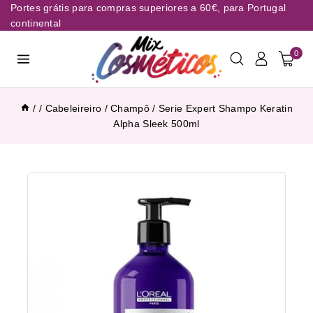
Portes grátis para compras superiores a 60€, para Portugal
continental
0
/
/
Cabeleireiro
/
Champô
/
Serie Expert Shampo Keratin
Alpha Sleek 500ml