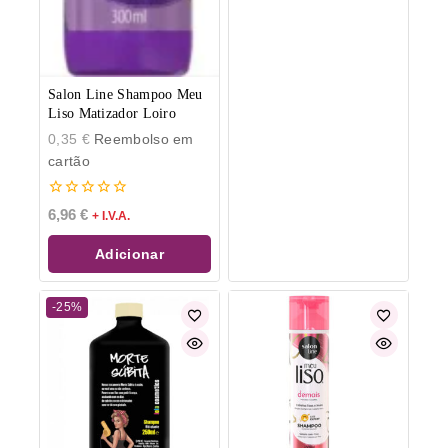
Salon Line Shampoo Meu
Liso Matizador Loiro
0,35
€
Reembolso em
cartão
0
6,96
€
+ I.V.A.
de
5
Adicionar
-25%