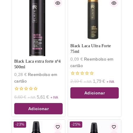
Black Laca Ultra Forte
75ml
0,09
€
Reembolso em
Black Laca extra forte nº4
cartão
500ml
0,28
€
Reembolso em
0
cartão
2,10
€
1,79
€
de
5
Adicionar
0
6,60
€
5,61
€
de
5
Adicionar
-23%
-25%