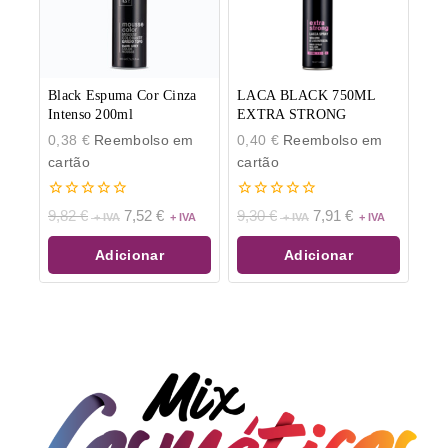
Black Espuma Cor Cinza
LACA BLACK 750ML
Intenso 200ml
EXTRA STRONG
0,38
€
Reembolso em
0,40
€
Reembolso em
cartão
cartão
0
0
9,82
€
7,52
€
9,30
€
7,91
€
de
de
5
5
Adicionar
Adicionar