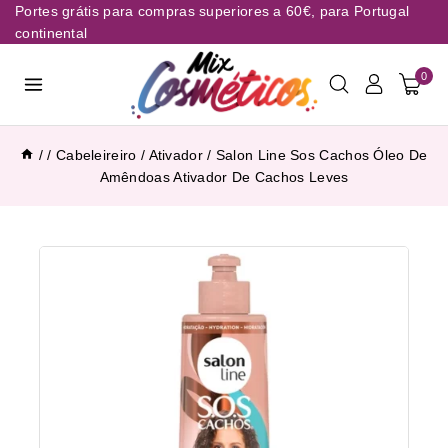
Portes grátis para compras superiores a 60€, para Portugal
continental
0
/
/
Cabeleireiro
/
Ativador
/
Salon Line Sos Cachos Óleo De
Amêndoas Ativador De Cachos Leves