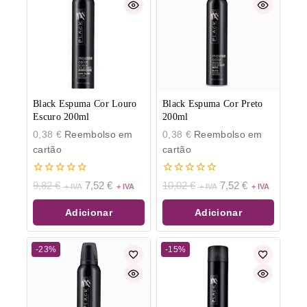
Black Espuma Cor Louro
Black Espuma Cor Preto
Escuro 200ml
200ml
0,38
€
Reembolso em
0,38
€
Reembolso em
cartão
cartão
0
0
9,82
€
7,52
€
10,02
€
7,52
€
de
de
5
5
Adicionar
Adicionar
-23%
-15%