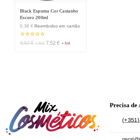
Black Espuma Cor Castanho
Escuro 200ml
0,38
€
Reembolso em cartão
0
9,82
€
7,52
€
de
5
Precisa de
(+351)
geral@