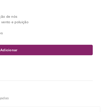
ação de nós
 vento e poluição
os
Adicionar
gadas