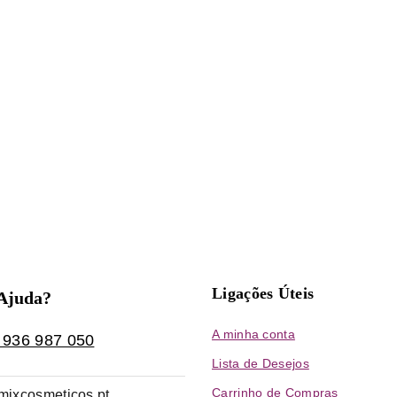
Ligações Úteis
 Ajuda?
A minha conta
 936 987 050
Lista de Desejos
Carrinho de Compras
mixcosmeticos.pt