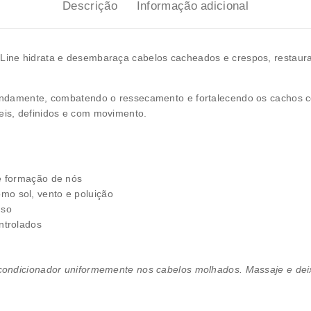
Descrição
Informação adicional
ine hidrata e desembaraça cabelos cacheados e crespos, restauran
ndamente, combatendo o ressecamento e fortalecendo os cachos con
is, definidos e com movimento.
 e formação de nós
mo sol, vento e poluição
nso
ntrolados
condicionador uniformemente nos cabelos molhados. Massaje e deix