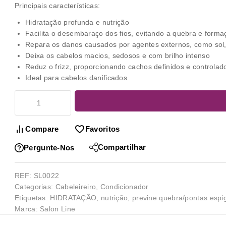
Principais características:
Hidratação profunda e nutrição
Facilita o desembaraço dos fios, evitando a quebra e form
Repara os danos causados por agentes externos, como sol,
Deixa os cabelos macios, sedosos e com brilho intenso
Reduz o frizz, proporcionando cachos definidos e controlad
Ideal para cabelos danificados
Compare
Favoritos
Compartilhar
Pergunte-Nos
REF:
SL0022
Categorias:
Cabeleireiro
,
Condicionador
Etiquetas:
HIDRATAÇÃO
,
nutrição
,
previne quebra/pontas espi
Marca:
Salon Line