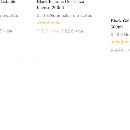
Castanho
Black Espuma Cor Cinza
Intenso 200ml
m cartão
0,38
€
Reembolso em cartão
Black Gel
500ml
0
€
9,82
€
7,52
€
de
0,29
€
Ree
5
0
6,90
€
de
5