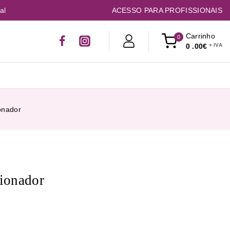
al
ACESSO PARA PROFISSIONAIS
Carrinho
0
0
.00€
onador
ionador