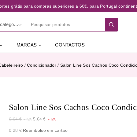
ortes grátis para compras superiores a 60€, para Portugal continent
MARCAS
CONTACTOS
Cabeleireiro
/
Condicionador
/
Salon Line Sos Cachos Coco Condici
Salon Line Sos Cachos Coco Condic
6,64
€
5,64
€
0,28
€
Reembolso em cartão