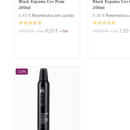
Black Espuma Cor Prata
Black Espuma Cor 
200ml
200ml
0,43
€
Reembolso em cartão
0,38
€
Reembolso e
0
0
10,02
€
8,52
€
10,02
€
7,52
de
de
5
5
-23%