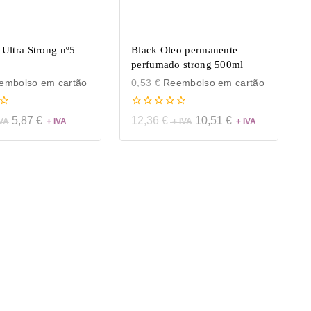
 Ultra Strong nº5
Black Oleo permanente
perfumado strong 500ml
mbolso em cartão
0,53
€
Reembolso em cartão
0
5,87
€
12,36
€
10,51
€
de
5