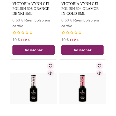
VICTORIA VYNN GEL
VICTORIA VYNN GEL
POLISH 308 ORANGE
POLISH 304 GLAMOR
DENKI 8ML
IN GOLD 8ML
0,50
€
Reembolso em
0,50
€
Reembolso em
cartão
cartão
0
0
10
€
10
€
+ I.V.A.
+ I.V.A.
de
de
5
5
Adicionar
Adicionar