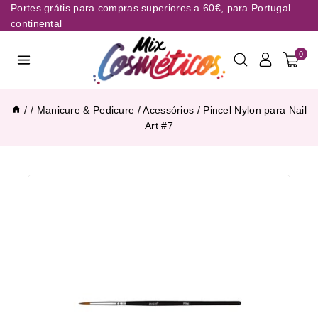
Portes grátis para compras superiores a 60€, para Portugal
continental
0
/
/
Manicure & Pedicure
/
Acessórios
/
Pincel Nylon para Nail
Art #7