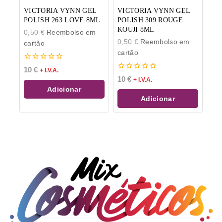
VICTORIA VYNN GEL
VICTORIA VYNN GEL
POLISH 263 LOVE 8ML
POLISH 309 ROUGE
KOUJI 8ML
0,50
€
Reembolso em
0,50
€
Reembolso em
cartão
cartão
0
10
€
+ I.V.A.
de
0
10
€
+ I.V.A.
5
de
Adicionar
5
Adicionar