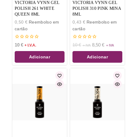
VICTORIA VYNN GEL
VICTORIA VYNN GEL
POLISH 261 WHITE
POLISH 310 PINK MINA
QUEEN 8ML
8ML
0,50
€
Reembolso em
0,43
€
Reembolso em
cartão
cartão
0
0
10
€
10
€
8,50
€
+ I.V.A.
de
de
5
5
Adicionar
Adicionar