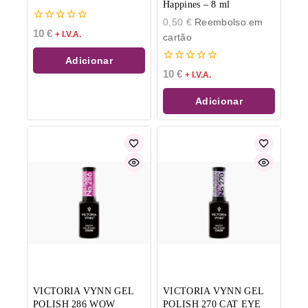
Happines – 8 ml
0,50
€
Reembolso em
0
10
€
+ I.V.A.
cartão
de
5
Adicionar
0
10
€
+ I.V.A.
de
5
Adicionar
VICTORIA VYNN GEL
VICTORIA VYNN GEL
POLISH 286 WOW
POLISH 270 CAT EYE