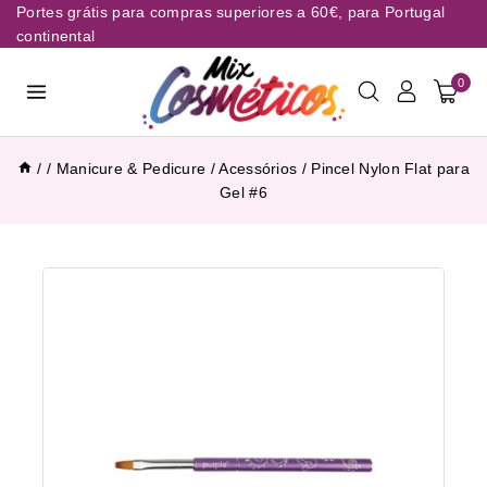
Portes grátis para compras superiores a 60€, para Portugal
continental
0
/
/
Manicure & Pedicure
/
Acessórios
/
Pincel Nylon Flat para
Gel #6