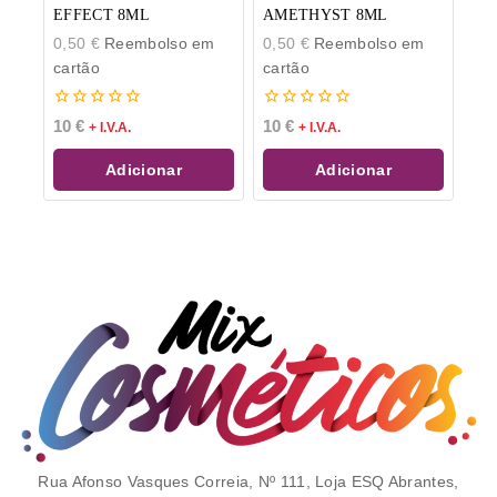
EFFECT 8ML
AMETHYST 8ML
0,50
€
Reembolso em
0,50
€
Reembolso em
cartão
cartão
0
0
10
€
10
€
+ I.V.A.
+ I.V.A.
de
de
5
5
Adicionar
Adicionar
Rua Afonso Vasques Correia, Nº 111, Loja ESQ Abrantes,