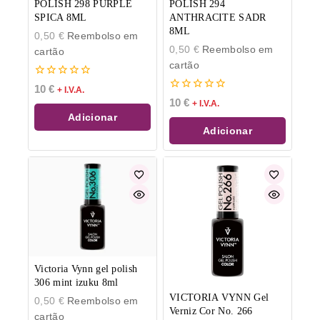
POLISH 298 PURPLE
POLISH 294
SPICA 8ML
ANTHRACITE SADR
8ML
0,50
€
Reembolso em
0,50
€
Reembolso em
cartão
cartão
0
10
€
+ I.V.A.
de
0
10
€
+ I.V.A.
5
de
Adicionar
5
Adicionar
Victoria Vynn gel polish
306 mint izuku 8ml
VICTORIA VYNN Gel
0,50
€
Reembolso em
Verniz Cor No. 266
cartão