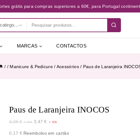
ortes grátis para compras superiores a 60€, para Portugal continent
MARCAS
CONTACTOS
/
/
Manicure & Pedicure
/
Acessórios
/
Paus de Laranjeira INOCO
Paus de Laranjeira INOCOS
4,08
€
3,47
€
0,17
€
Reembolso em cartão