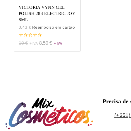
VICTORIA VYNN GEL
POLISH 283 ELECTRIC JOY
8ML
0,43
€
Reembolso em cartão
0
10
€
8,50
€
de
5
Precisa de
(+351)