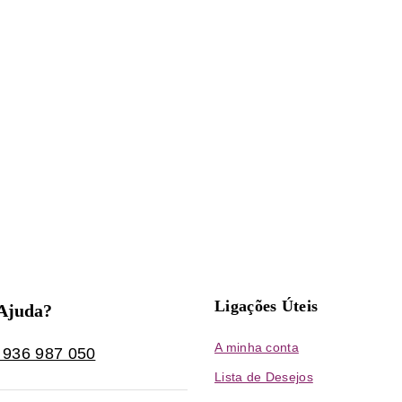
Ligações Úteis
 Ajuda?
A minha conta
 936 987 050
Lista de Desejos