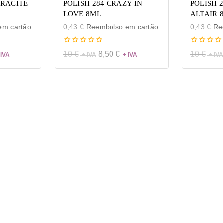
HRACITE
POLISH 284 CRAZY IN
POLISH 
LOVE 8ML
ALTAIR 
m cartão
0,43
€
Reembolso em cartão
0,43
€
Ree
0
0
10
€
8,50
€
10
€
de
de
5
5