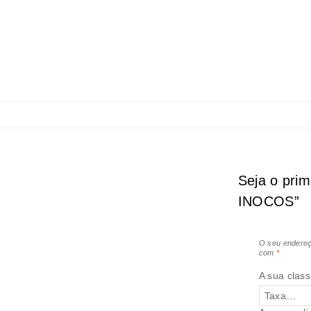
Seja o prim
INOCOS”
O seu endereç
com
*
A sua class