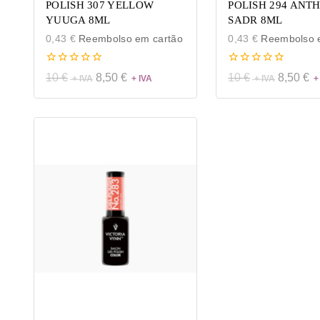
POLISH 307 YELLOW
POLISH 294 ANT
YUUGA 8ML
SADR 8ML
0,43
€
Reembolso em cartão
0,43
€
Reembolso e
0
0
10
€
8,50
€
10
€
8,50
€
de
de
5
5