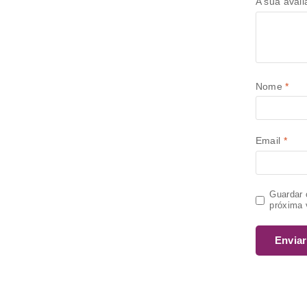
A sua aval
Nome
*
Email
*
Guardar 
próxima 