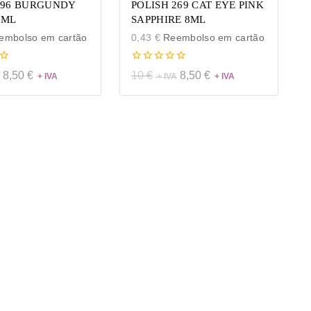
296 BURGUNDY
POLISH 269 CAT EYE PINK
8ML
SAPPHIRE 8ML
mbolso em cartão
0,43
€
Reembolso em cartão
0
8,50
€
10
€
8,50
€
de
5