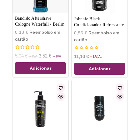
Bandido Aftershave
Johnnie Black
Cologne Waterfall / Berlin
Condicionador Refrescante
0,18
€
Reembolso em
0,56
€
Reembolso em
cartão
cartão
0
0
5,04
€
3,52
€
11,10
€
+ I.V.A.
de
de
5
5
Adicionar
Adicionar