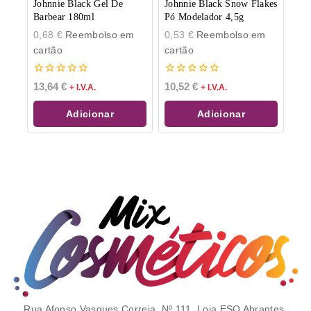
Johnnie Black Gel De
Johnnie Black Snow Flakes
Barbear 180ml
Pó Modelador 4,5g
0,68
€
Reembolso em
0,53
€
Reembolso em
cartão
cartão
0
0
13,64
€
10,52
€
+ I.V.A.
+ I.V.A.
de
de
5
5
Adicionar
Adicionar
Rua Afonso Vasques Correia, Nº 111, Loja ESQ Abrantes,