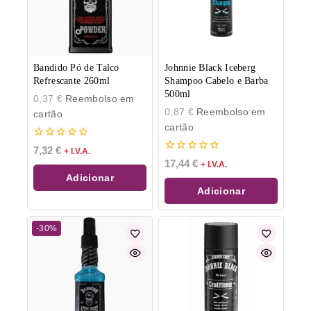
Bandido Pó de Talco
Johnnie Black Iceberg
Refrescante 260ml
Shampoo Cabelo e Barba
500ml
0,37
€
Reembolso em
0,87
€
Reembolso em
cartão
cartão
0
7,32
€
+ I.V.A.
de
0
17,44
€
+ I.V.A.
5
de
Adicionar
5
Adicionar
-30%