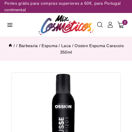
Portes grátis para compras superiores a 60€, para Portugal
continental
0
/
/
Barbearia
/
Espuma / Laca
/
Ossion Espuma Caracois
350ml