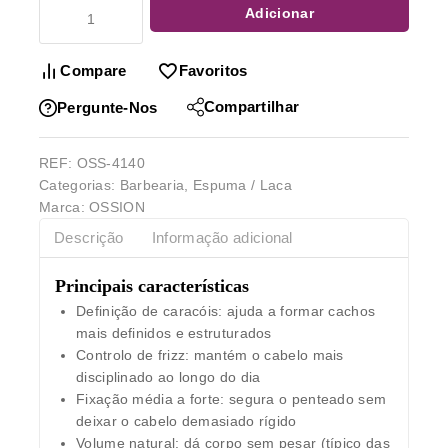
Adicionar
Compare
Favoritos
Compartilhar
Pergunte-Nos
REF:
OSS-4140
Categorias:
Barbearia
,
Espuma / Laca
Marca:
OSSION
Descrição
Informação adicional
Principais características
Definição de caracóis
: ajuda a formar cachos
mais definidos e estruturados
Controlo de frizz
: mantém o cabelo mais
disciplinado ao longo do dia
Fixação média a forte
: segura o penteado sem
deixar o cabelo demasiado rígido
Volume natural
: dá corpo sem pesar (típico das