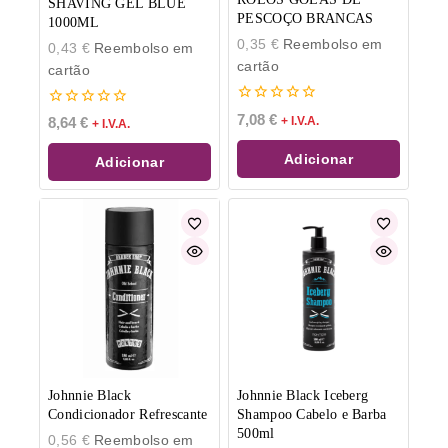
SHAVING GEL BLUE
PESCOÇO BRANCAS
1000ML
0,35
€
Reembolso em
0,43
€
Reembolso em
cartão
cartão
0
0
7,08
€
+ I.V.A.
8,64
€
+ I.V.A.
de
de
5
5
Adicionar
Adicionar
Johnnie Black
Johnnie Black Iceberg
Condicionador Refrescante
Shampoo Cabelo e Barba
500ml
0,56
€
Reembolso em