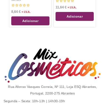
0
11,64
€
+ I.V.A.
de
0
8,64
€
+ I.V.A.
5
de
Adicionar
5
Adicionar
Rua Afonso Vasques Correia, Nº 111, Loja ESQ Abrantes,
Portugal, 2200-275 Abrantes
Segunda – Sexta
: 10h-13h | 14h30-19h