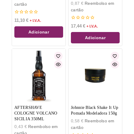
0,87
€
Reembolso em
cartão
cartão
0
11,10
€
+ I.V.A.
de
0
17,44
€
+ I.V.A.
5
de
Adicionar
5
Adicionar
AFTERSHAVE
Johnnie Black Shake It Up
COLOGNE VOLCANO
Pomada Modeladora 150g
SICILIA 350ML
0,58
€
Reembolso em
0,43
€
Reembolso em
cartão
cartão