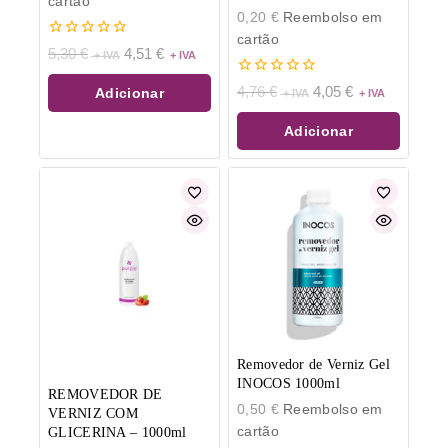
cartão
0,20
€
Reembolso em
cartão
0
5,30
€
4,51
€
de
5
0
4,76
€
4,05
€
Adicionar
de
5
Adicionar
Removedor de Verniz Gel
INOCOS 1000ml
REMOVEDOR DE
0,50
€
Reembolso em
VERNIZ COM
cartão
GLICERINA – 1000ml