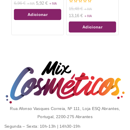
0
6,96
€
5,92
€
de
0
15,48
€
5
de
Adicionar
13,16
€
5
Adicionar
Rua Afonso Vasques Correia, Nº 111, Loja ESQ Abrantes,
Portugal, 2200-275 Abrantes
Segunda – Sexta
: 10h-13h | 14h30-19h