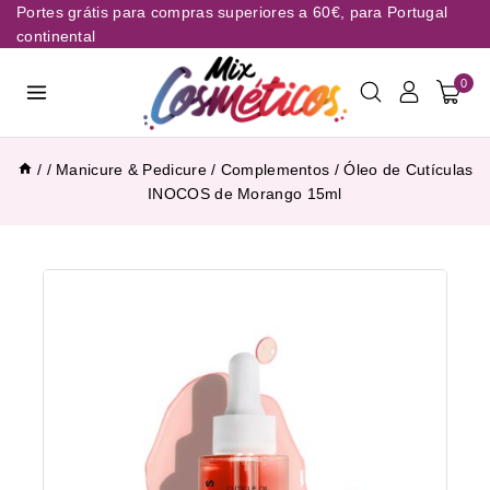
Portes grátis para compras superiores a 60€, para Portugal
continental
0
/
/
Manicure & Pedicure
/
Complementos
/
Óleo de Cutículas
INOCOS de Morango 15ml