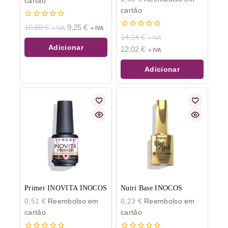
cartão
cartão
0
10,88
€
9,25
€
de
0
14,14
€
5
de
Adicionar
12,02
€
5
Adicionar
Primer INOVITA INOCOS
Nutri Base INOCOS
0,51
€
Reembolso em
0,23
€
Reembolso em
cartão
cartão