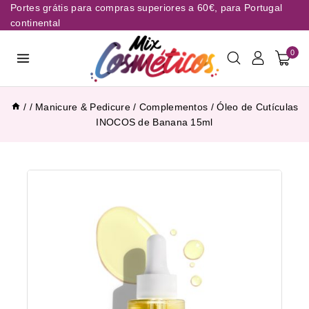
Portes grátis para compras superiores a 60€, para Portugal
continental
0
/
/
Manicure & Pedicure
/
Complementos
/
Óleo de Cutículas
INOCOS de Banana 15ml