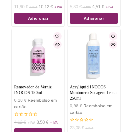
0
0
11,90
€
10,12
€
5,30
€
4,51
€
de
de
5
5
Adicionar
Adicionar
Removedor de Verniz
Acryliquid INOCOS
INOCOS 150ml
Monómero Secagem Lenta
250ml
0,18
€
Reembolso em
0,98
€
Reembolso em
cartão
cartão
0
4,12
€
3,50
€
de
0
23,08
€
5
de