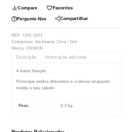
Compare
Favoritos
Compartilhar
Pergunte-Nos
REF:
OSS-1001
Categorias:
Barbearia
,
Cera / Gel
Marca:
OSSION
Descrição
Informação adicional
A maior fixação.
Provoque estilos diferentes e criativos enquanto
molda o seu cabelo.
Peso
0,3 kg
Produtos Relacionados