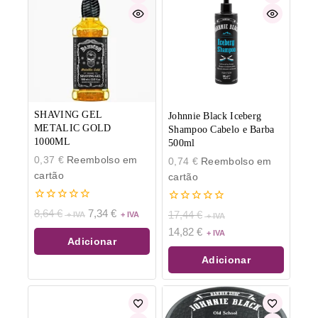
SHAVING GEL
Johnnie Black Iceberg
METALIC GOLD
Shampoo Cabelo e Barba
1000ML
500ml
0,37
€
Reembolso em
0,74
€
Reembolso em
cartão
cartão
0
0
8,64
€
7,34
€
17,44
€
de
de
14,82
€
5
5
Adicionar
Adicionar