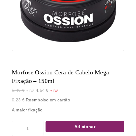
Morfose Ossion Cera de Cabelo Mega
Fixação – 150ml
5,46
€
4,64
€
0,23
€
Reembolso em cartão
A maior fixação
Adicionar