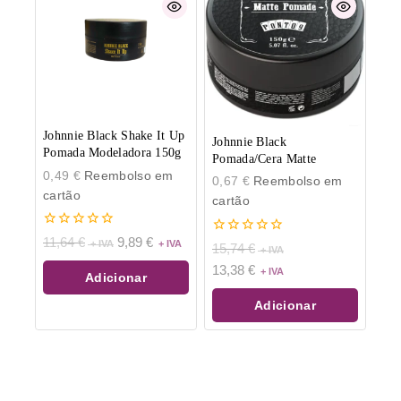
Johnnie Black Shake It Up
Johnnie Black
Pomada Modeladora 150g
Pomada/Cera Matte
0,49
€
Reembolso em
0,67
€
Reembolso em
cartão
cartão
0
11,64
€
9,89
€
0
15,74
€
de
de
5
13,38
€
5
Adicionar
Adicionar