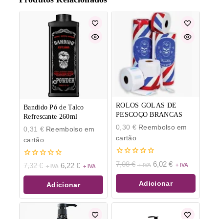
ROLOS GOLAS DE
Bandido Pó de Talco
PESCOÇO BRANCAS
Refrescante 260ml
0,30
€
Reembolso em
0,31
€
Reembolso em
cartão
cartão
0
0
7,08
€
6,02
€
7,32
€
6,22
€
de
de
5
5
Adicionar
Adicionar