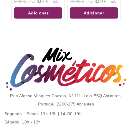
0
0
9,42
€
8,01
€
10,46
€
8,89
€
de
de
5
5
Adicionar
Adicionar
Rua Afonso Vasques Correia, Nº 111, Loja ESQ Abrantes,
Portugal, 2200-275 Abrantes
Segunda – Sexta
: 10h-13h | 14h30-19h
Sábado
: 10h - 13h