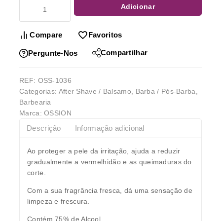
Adicionar
Compare
Favoritos
Compartilhar
Pergunte-Nos
REF:
OSS-1036
Categorias:
After Shave / Balsamo
,
Barba / Pós-Barba
,
Barbearia
Marca:
OSSION
Descrição
Informação adicional
Ao proteger a pele da irritação, ajuda a reduzir
gradualmente a vermelhidão e as queimaduras do
corte.
Com a sua fragrância fresca, dá uma sensação de
limpeza e frescura.
Contém 75% de Alcool.