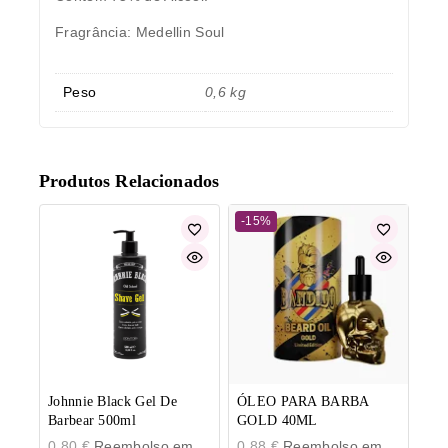
Fragrância: Medellin Soul
Peso
0,6 kg
Produtos Relacionados
-15%
Johnnie Black Gel De
ÓLEO PARA BARBA
Barbear 500ml
GOLD 40ML
0,80
€
Reembolso em
0,88
€
Reembolso em