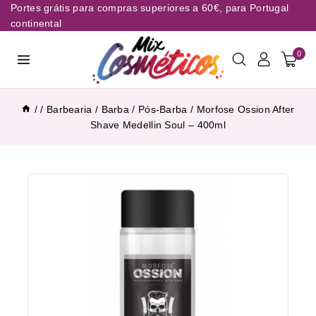
Portes grátis para compras superiores a 60€, para Portugal
continental
0
/
/
Barbearia
/
Barba / Pós-Barba
/
Morfose Ossion After
Shave Medellin Soul – 400ml