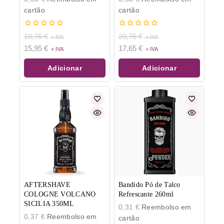
cartão
cartão
0
0
18,76
€
20,76
€
de
de
15,95
€
17,65
€
5
5
Adicionar
Adicionar
AFTERSHAVE
Bandido Pó de Talco
COLOGNE VOLCANO
Refrescante 260ml
SICILIA 350ML
0,31
€
Reembolso em
0,37
€
Reembolso em
cartão