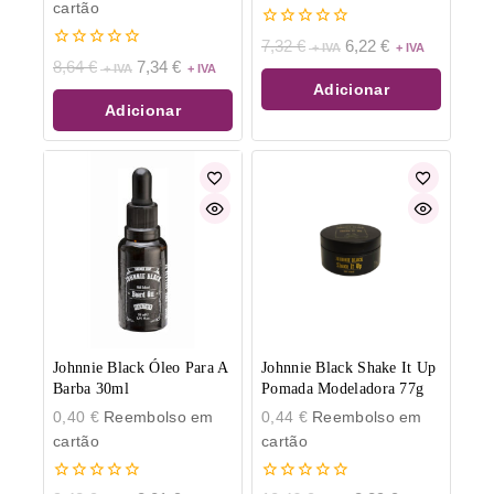
cartão
0
7,32
€
6,22
€
de
0
8,64
€
7,34
€
5
de
Adicionar
5
Adicionar
Johnnie Black Óleo Para A
Johnnie Black Shake It Up
Barba 30ml
Pomada Modeladora 77g
0,40
€
Reembolso em
0,44
€
Reembolso em
cartão
cartão