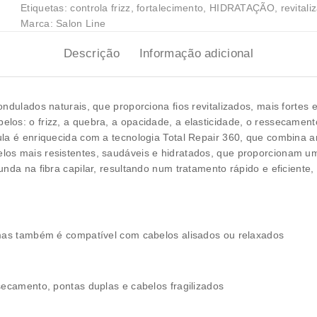
Etiquetas:
controla frizz
,
fortalecimento
,
HIDRATAÇÃO
,
revitali
Marca:
Salon Line
Descrição
Informação adicional
ondulados naturais, que proporciona fios revitalizados, mais forte
os: o frizz, a quebra, a opacidade, a elasticidade, o ressecamento,
la é enriquecida com a tecnologia Total Repair 360, que combina a
os mais resistentes, saudáveis e hidratados, que proporcionam um
nda na fibra capilar, resultando num tratamento rápido e eficiente,
 mas também é compatível com cabelos alisados ou relaxados
secamento, pontas duplas e cabelos fragilizados