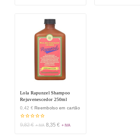
5
Lola Rapunzel Shampoo
Rejuvenescedor 250ml
0,42
€
Reembolso em cartão
0
9,82
€
8,35
€
de
5