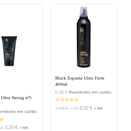
Black Espuma Ultra Forte
400ml
0,32
€
Reembolso em cartão
 Ultra Strong nº5
0
7,44
€
6,32
€
de
mbolso em cartão
5
5,20
€