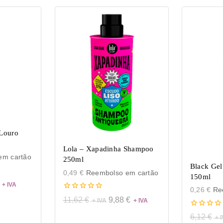
Louro
Lola – Xapadinha Shampoo
m cartão
250ml
Black Gel
0,49
€
Reembolso em cartão
150ml
0,26
€
Ree
0
11,62
€
9,88
€
de
5
0
6,12
€
de