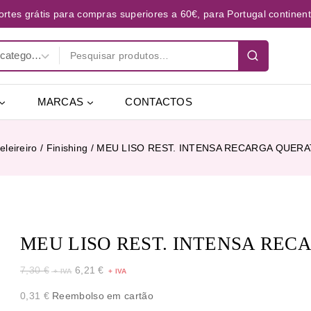
ortes grátis para compras superiores a 60€, para Portugal continent
MARCAS
CONTACTOS
leireiro
/
Finishing
/
MEU LISO REST. INTENSA RECARGA QUERA
MEU LISO REST. INTENSA REC
7,30
€
6,21
€
0,31
€
Reembolso em cartão