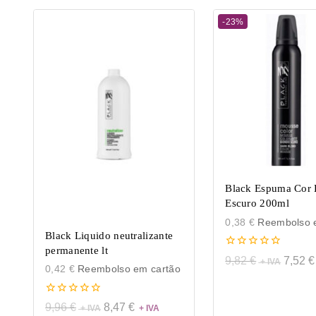
-23%
Black Espuma Cor 
Escuro 200ml
0,38
€
Reembolso e
Black Liquido neutralizante
permanente lt
0
9,82
€
7,52
€
de
0,42
€
Reembolso em cartão
5
0
9,96
€
8,47
€
de