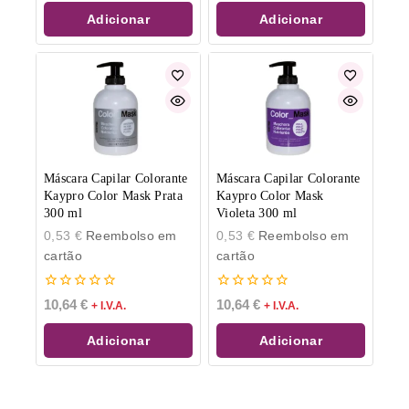
5
5
Adicionar
Adicionar
Máscara Capilar Colorante
Máscara Capilar Colorante
Kaypro Color Mask Prata
Kaypro Color Mask
300 ml
Violeta 300 ml
0,53
€
Reembolso em
0,53
€
Reembolso em
cartão
cartão
0
0
10,64
€
10,64
€
+ I.V.A.
+ I.V.A.
de
de
5
5
Adicionar
Adicionar