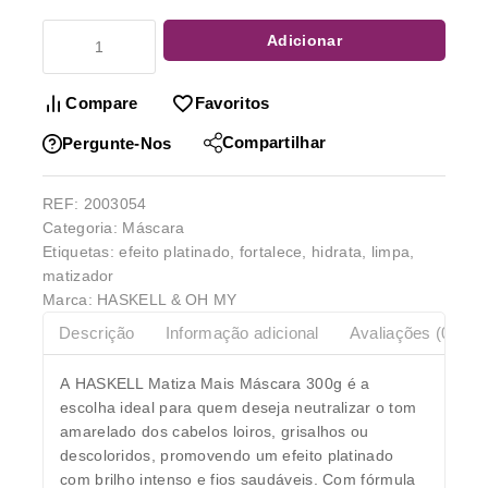
Adicionar
Compare
Favoritos
Compartilhar
Pergunte-Nos
REF:
2003054
Categoria:
Máscara
Etiquetas:
efeito platinado
,
fortalece
,
hidrata
,
limpa
,
matizador
Marca:
HASKELL & OH MY
Descrição
Informação adicional
Avaliações (0)
A
HASKELL Matiza Mais Máscara 300g
é a
escolha ideal para quem deseja neutralizar o tom
amarelado dos cabelos loiros, grisalhos ou
descoloridos, promovendo um efeito platinado
com brilho intenso e fios saudáveis. Com fórmula