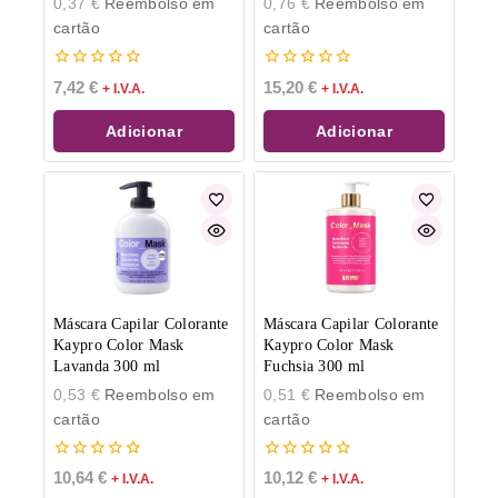
0,37
€
Reembolso em
0,76
€
Reembolso em
cartão
cartão
0
0
7,42
€
15,20
€
+ I.V.A.
+ I.V.A.
de
de
5
5
Adicionar
Adicionar
Máscara Capilar Colorante
Máscara Capilar Colorante
Kaypro Color Mask
Kaypro Color Mask
Lavanda 300 ml
Fuchsia 300 ml
0,53
€
Reembolso em
0,51
€
Reembolso em
cartão
cartão
0
0
10,64
€
10,12
€
+ I.V.A.
+ I.V.A.
de
de