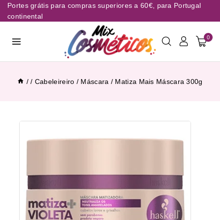
Portes grátis para compras superiores a 60€, para Portugal
continental
0
/
/
Cabeleireiro
/
Máscara
/
Matiza Mais Máscara 300g