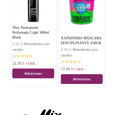
Óleo Permanente
Perfumado Light 500ml
Black
XAPADINHA MÁSCARA
DISCIPLINANTE 450GR
0,62
€
Reembolso em
cartão
0,89
€
Reembolso em
cartão
0
12,36
€
+ I.V.A.
de
0
17,88
€
+ I.V.A.
5
de
Adicionar
5
Adicionar