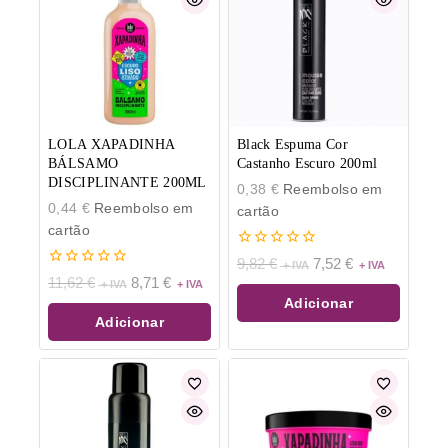
LOLA XAPADINHA
Black Espuma Cor
BÁLSAMO
Castanho Escuro 200ml
DISCIPLINANTE 200ML
0,38
€
Reembolso em
0,44
€
Reembolso em
cartão
cartão
0
9,82
€
7,52
€
de
0
11,62
€
8,71
€
5
de
Adicionar
5
Adicionar