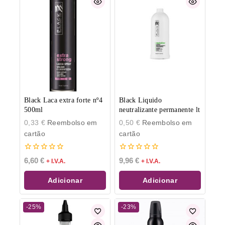
Black Laca extra forte nº4
Black Liquido
500ml
neutralizante permanente lt
0,33
€
Reembolso em
0,50
€
Reembolso em
cartão
cartão
0
0
6,60
€
9,96
€
+ I.V.A.
+ I.V.A.
de
de
5
5
Adicionar
Adicionar
-25%
-23%