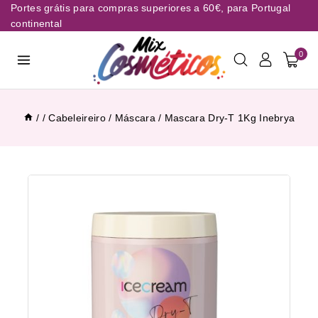
Portes grátis para compras superiores a 60€, para Portugal
continental
0
/
/
Cabeleireiro
/
Máscara
/
Mascara Dry-T 1Kg Inebrya